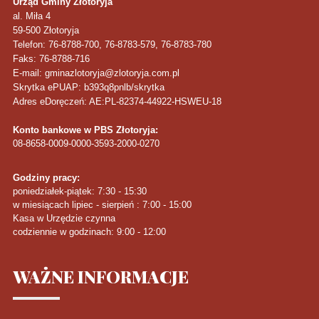
Urząd Gminy Złotoryja
al. Miła 4
59-500
Złotoryja
Telefon
: 76-8788-700, 76-8783-579, 76-8783-780
Faks
: 76-8788-716
E-mail: gminazlotoryja@zlotoryja.com.pl
Skrytka ePUAP: b393q8pnlb/skrytka
Adres eDoręczeń: AE:PL-82374-44922-HSWEU-18
Konto bankowe w PBS Złotoryja:
08-8658-0009-0000-3593-2000-0270
Godziny pracy:
poniedziałek-piątek: 7:30 - 15:30
w miesiącach lipiec - sierpień : 7:00 - 15:00
Kasa w Urzędzie czynna
codziennie w godzinach: 9:00 - 12:00
WAŻNE
INFORMACJE