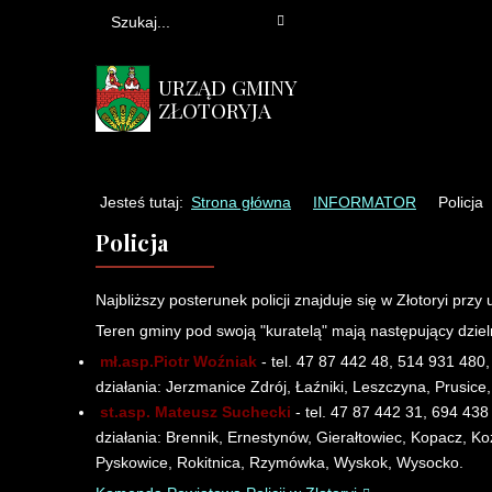
URZĄD GMINY
ZŁOTORYJA
Jesteś tutaj:
Strona główna
INFORMATOR
Policja
Policja
Najbliższy posterunek policji znajduje się w Złotoryi przy u
Teren gminy pod swoją "kuratelą" mają następujący dziel
mł.asp.Piotr Woźniak
- tel. 47 87 442 48, 514 931 480,
działania: Jerzmanice Zdrój, Łaźniki, Leszczyna, Prusic
st.asp. Mateusz Suchecki
- tel. 47 87 442 31, 694 43
działania: Brennik, Ernestynów, Gierałtowiec, Kopacz, K
Pyskowice, Rokitnica, Rzymówka, Wyskok, Wysocko.