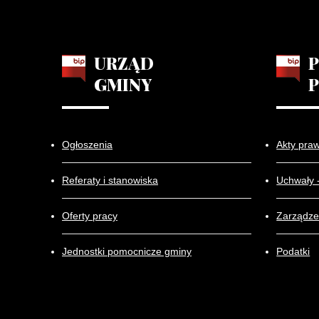
URZĄD
GMINY
Ogłoszenia
Akty pra
Referaty i stanowiska
Uchwały 
Oferty pracy
Zarządze
Jednostki pomocnicze gminy
Podatki