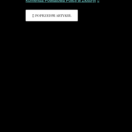
Komenda Powiatowa Policji w Złotoryi
POPRZEDNI ARTYKUŁ