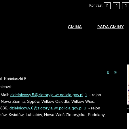
Kontrast
GMINA
RADA GMINY
l. Kościuszki 5.
nicowi:
 Mail:
dzielnicowy.5@zlotoryja.wr.policja.gov.pl
- rejon
e, Nowa Ziemia, Sępów, Wilków Osiedle, Wilków Wieś.
8 836,
dzielnicowy.6@zlotoryja.wr.policja.gov.pl
- rejon
ozów, Kwiatów, Lubiatów, Nowa Wieś Złotoryjska, Podolany,