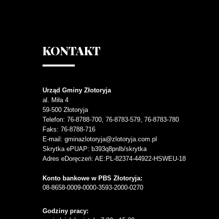
KONTAKT
Urząd Gminy Złotoryja
al. Miła 4
59-500
Złotoryja
Telefon
: 76-8788-700, 76-8783-579, 76-8783-780
Faks
: 76-8788-716
E-mail: gminazlotoryja@zlotoryja.com.pl
Skrytka ePUAP: b393q8pnlb/skrytka
Adres eDoręczeń: AE:PL-82374-44922-HSWEU-18
Konto bankowe w PBS Złotoryja:
08-8658-0009-0000-3593-2000-0270
Godziny pracy: