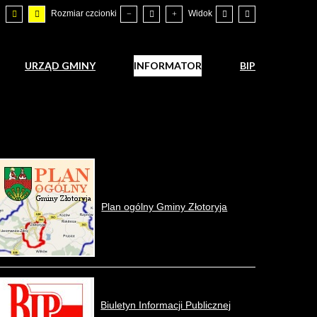
Rozmiar czcionki
Widok
URZĄD GMINY
INFORMATOR
BIP
Plan ogólny Gminy Złotoryja
Biuletyn Informacji Publicznej