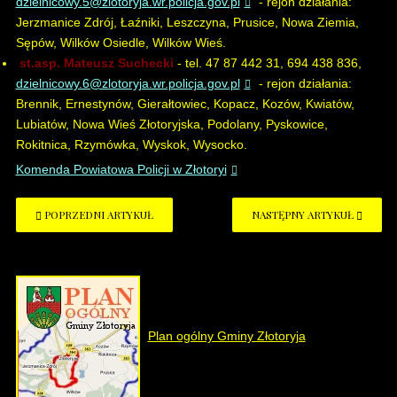
dzielnicowy.5@zlotoryja.wr.policja.gov.pl
- rejon działania:
Jerzmanice Zdrój, Łaźniki, Leszczyna, Prusice, Nowa Ziemia,
Sępów, Wilków Osiedle, Wilków Wieś.
st.asp. Mateusz Suchecki
- tel. 47 87 442 31, 694 438 836,
dzielnicowy.6@zlotoryja.wr.policja.gov.pl
- rejon działania:
Brennik, Ernestynów, Gierałtowiec, Kopacz, Kozów, Kwiatów,
Lubiatów, Nowa Wieś Złotoryjska, Podolany, Pyskowice,
Rokitnica, Rzymówka, Wyskok, Wysocko.
Komenda Powiatowa Policji w Złotoryi
POPRZEDNI ARTYKUŁ
NASTĘPNY ARTYKUŁ
Plan ogólny Gminy Złotoryja