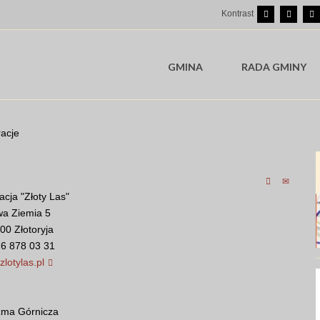
Kontrast
GMINA
RADA GMINY
acje
acja "Złoty Las"
a Ziemia 5
00 Złotoryja
 76 878 03 31
lotylas.pl
zma Górnicza