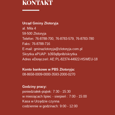
KONTAKT
Urząd Gminy Złotoryja
al. Miła 4
59-500
Złotoryja
Telefon
: 76-8788-700, 76-8783-579, 76-8783-780
Faks
: 76-8788-716
E-mail: gminazlotoryja@zlotoryja.com.pl
Skrytka ePUAP: b393q8pnlb/skrytka
Adres eDoręczeń: AE:PL-82374-44922-HSWEU-18
Konto bankowe w PBS Złotoryja:
08-8658-0009-0000-3593-2000-0270
Godziny pracy:
poniedziałek-piątek: 7:30 - 15:30
w miesiącach lipiec - sierpień : 7:00 - 15:00
Kasa w Urzędzie czynna
codziennie w godzinach: 9:00 - 12:00