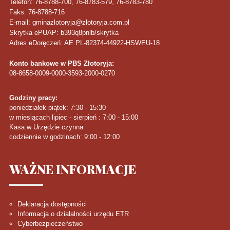
Telefon
: 76-8788-700, 76-8783-579, 76-8783-780
Faks
: 76-8788-716
E-mail: gminazlotoryja@zlotoryja.com.pl
Skrytka ePUAP: b393q8pnlb/skrytka
Adres eDoręczeń: AE:PL-82374-44922-HSWEU-18
Konto bankowe w PBS Złotoryja:
08-8658-0009-0000-3593-2000-0270
Godziny pracy:
poniedziałek-piątek: 7:30 - 15:30
w miesiącach lipiec - sierpień : 7:00 - 15:00
Kasa w Urzędzie czynna
codziennie w godzinach: 9:00 - 12:00
WAŻNE
INFORMACJE
Deklaracja dostępności
Informacja o działalności urzędu ETR
Cyberbezpieczeństwo