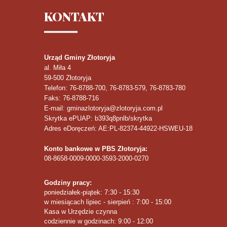
KONTAKT
Urząd Gminy Złotoryja
al. Miła 4
59-500
Złotoryja
Telefon
: 76-8788-700, 76-8783-579, 76-8783-780
Faks
: 76-8788-716
E-mail: gminazlotoryja@zlotoryja.com.pl
Skrytka ePUAP: b393q8pnlb/skrytka
Adres eDoręczeń: AE:PL-82374-44922-HSWEU-18
Konto bankowe w PBS Złotoryja:
08-8658-0009-0000-3593-2000-0270
Godziny pracy:
poniedziałek-piątek: 7:30 - 15:30
w miesiącach lipiec - sierpień : 7:00 - 15:00
Kasa w Urzędzie czynna
codziennie w godzinach: 9:00 - 12:00