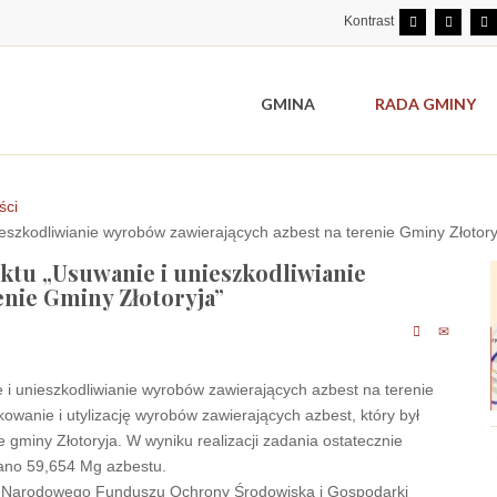
Kontrast
GMINA
RADA GMINY
ści
ieszkodliwianie wyrobów zawierających azbest na terenie Gminy Złotory
ktu „Usuwanie i unieszkodliwianie
enie Gminy Złotoryja”
 i unieszkodliwianie wyrobów zawierających azbest na terenie
owanie i utylizację wyrobów zawierających azbest, który był
e gminy Złotoryja. W wyniku realizacji zadania ostatecznie
rano 59,654 Mg azbestu.
ym Narodowego Funduszu Ochrony Środowiska i Gospodarki