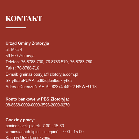
KONTAKT
Urząd Gminy Złotoryja
al. Miła 4
59-500
Złotoryja
Telefon
: 76-8788-700, 76-8783-579, 76-8783-780
Faks
: 76-8788-716
E-mail: gminazlotoryja@zlotoryja.com.pl
Skrytka ePUAP: b393q8pnlb/skrytka
Adres eDoręczeń: AE:PL-82374-44922-HSWEU-18
Konto bankowe w PBS Złotoryja:
08-8658-0009-0000-3593-2000-0270
Godziny pracy:
poniedziałek-piątek: 7:30 - 15:30
w miesiącach lipiec - sierpień : 7:00 - 15:00
Kasa w Urzędzie czynna