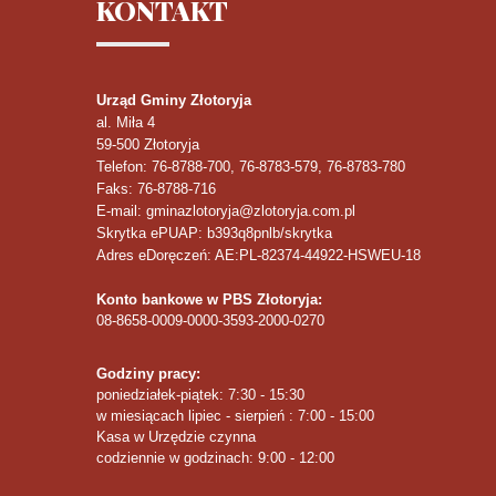
KONTAKT
Urząd Gminy Złotoryja
al. Miła 4
59-500
Złotoryja
Telefon
: 76-8788-700, 76-8783-579, 76-8783-780
Faks
: 76-8788-716
E-mail: gminazlotoryja@zlotoryja.com.pl
Skrytka ePUAP: b393q8pnlb/skrytka
Adres eDoręczeń: AE:PL-82374-44922-HSWEU-18
Konto bankowe w PBS Złotoryja:
08-8658-0009-0000-3593-2000-0270
Godziny pracy:
poniedziałek-piątek: 7:30 - 15:30
w miesiącach lipiec - sierpień : 7:00 - 15:00
Kasa w Urzędzie czynna
codziennie w godzinach: 9:00 - 12:00