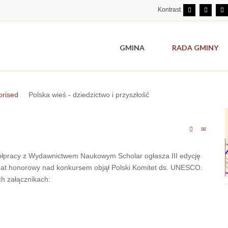
Kontrast
GMINA
RADA GMINY
orised
Polska wieś - dziedzictwo i przyszłość
ółpracy z Wydawnictwem Naukowym Scholar ogłasza III edycję
ronat honorowy nad konkursem objął Polski Komitet ds. UNESCO.
ch załącznikach: