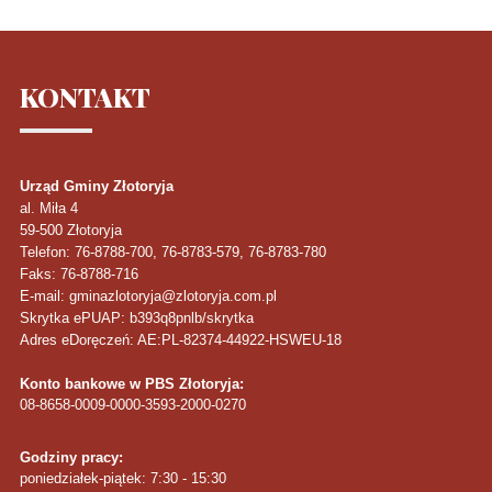
KONTAKT
Urząd Gminy Złotoryja
al. Miła 4
59-500
Złotoryja
Telefon
: 76-8788-700, 76-8783-579, 76-8783-780
Faks
: 76-8788-716
E-mail: gminazlotoryja@zlotoryja.com.pl
Skrytka ePUAP: b393q8pnlb/skrytka
Adres eDoręczeń: AE:PL-82374-44922-HSWEU-18
Konto bankowe w PBS Złotoryja:
08-8658-0009-0000-3593-2000-0270
Godziny pracy:
poniedziałek-piątek: 7:30 - 15:30