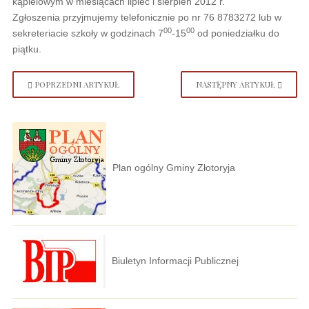
kąpielowym w miesiącach lipiec i sierpień 2012 r.
Zgłoszenia przyjmujemy telefonicznie po nr 76 8783272 lub w
00
00
sekreteriacie szkoły w godzinach 7
-15
od poniedziałku do
piątku.
POPRZEDNI ARTYKUŁ
NASTĘPNY ARTYKUŁ
Plan ogólny Gminy Złotoryja
Biuletyn Informacji Publicznej