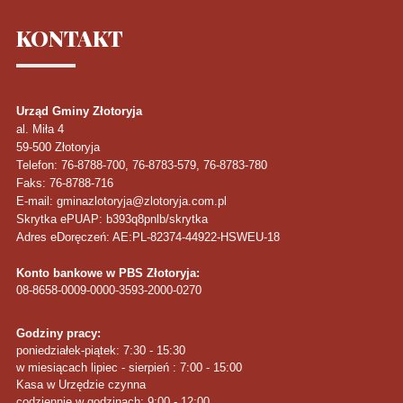
KONTAKT
Urząd Gminy Złotoryja
al. Miła 4
59-500
Złotoryja
Telefon
: 76-8788-700, 76-8783-579, 76-8783-780
Faks
: 76-8788-716
E-mail: gminazlotoryja@zlotoryja.com.pl
Skrytka ePUAP: b393q8pnlb/skrytka
Adres eDoręczeń: AE:PL-82374-44922-HSWEU-18
Konto bankowe w PBS Złotoryja:
08-8658-0009-0000-3593-2000-0270
Godziny pracy:
poniedziałek-piątek: 7:30 - 15:30
w miesiącach lipiec - sierpień : 7:00 - 15:00
Kasa w Urzędzie czynna
codziennie w godzinach: 9:00 - 12:00