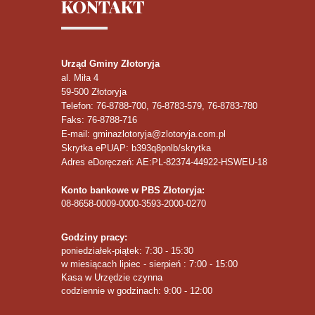
KONTAKT
Urząd Gminy Złotoryja
al. Miła 4
59-500
Złotoryja
Telefon
: 76-8788-700, 76-8783-579, 76-8783-780
Faks
: 76-8788-716
E-mail: gminazlotoryja@zlotoryja.com.pl
Skrytka ePUAP: b393q8pnlb/skrytka
Adres eDoręczeń: AE:PL-82374-44922-HSWEU-18
Konto bankowe w PBS Złotoryja:
08-8658-0009-0000-3593-2000-0270
Godziny pracy:
poniedziałek-piątek: 7:30 - 15:30
w miesiącach lipiec - sierpień : 7:00 - 15:00
Kasa w Urzędzie czynna
codziennie w godzinach: 9:00 - 12:00