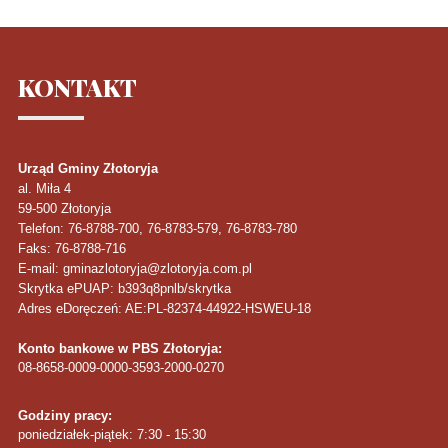
KONTAKT
Urząd Gminy Złotoryja
al. Miła 4
59-500
Złotoryja
Telefon
: 76-8788-700, 76-8783-579, 76-8783-780
Faks
: 76-8788-716
E-mail: gminazlotoryja@zlotoryja.com.pl
Skrytka ePUAP: b393q8pnlb/skrytka
Adres eDoręczeń: AE:PL-82374-44922-HSWEU-18
Konto bankowe w PBS Złotoryja:
08-8658-0009-0000-3593-2000-0270
Godziny pracy:
poniedziałek-piątek: 7:30 - 15:30