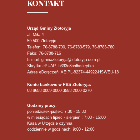
KONTAKT
Urząd Gminy Złotoryja
al. Miła 4
59-500
Złotoryja
Telefon
: 76-8788-700, 76-8783-579, 76-8783-780
Faks
: 76-8788-716
E-mail: gminazlotoryja@zlotoryja.com.pl
Skrytka ePUAP: b393q8pnlb/skrytka
Adres eDoręczeń: AE:PL-82374-44922-HSWEU-18
Konto bankowe w PBS Złotoryja:
08-8658-0009-0000-3593-2000-0270
Godziny pracy:
poniedziałek-piątek: 7:30 - 15:30
w miesiącach lipiec - sierpień : 7:00 - 15:00
Kasa w Urzędzie czynna
codziennie w godzinach: 9:00 - 12:00