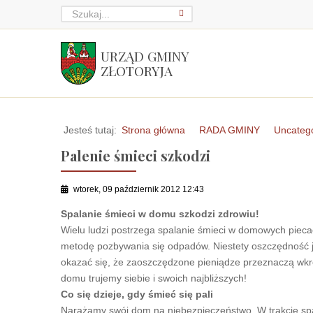
URZĄD GMINY
ZŁOTORYJA
Jesteś tutaj:
Strona główna
RADA GMINY
Uncateg
Palenie śmieci szkodzi
wtorek, 09 październik 2012 12:43
Spalanie śmieci w domu szkodzi zdrowiu!
Wielu ludzi postrzega spalanie śmieci w domowych piecach
metodę pozbywania się odpadów. Niestety oszczędność 
okazać się, że zaoszczędzone pieniądze przeznaczą wkró
domu trujemy siebie i swoich najbliższych!
Co się dzieje, gdy śmieć się pali
Narażamy swój dom na niebezpieczeństwo. W trakcie sp