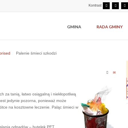
Kontrast
GMINA
RADA GMINY
orised
Palenie śmieci szkodzi
 za tanią, łatwo osiągalną i niekłopotliwą
jest jedynie pozorna, ponieważ może
tce na kosztowne leczenie. Paląc śmieci w
alania odpadów – butelek PET,