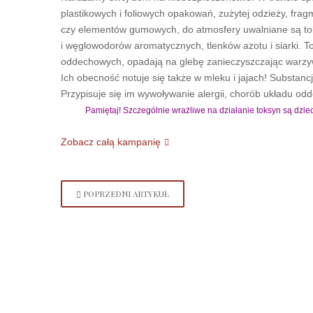
plastikowych i foliowych opakowań, zużytej odzieży, frag
czy elementów gumowych, do atmosfery uwalniane są tok
i węglowodorów aromatycznych, tlenków azotu i siarki. 
oddechowych, opadają na glebę zanieczyszczając warzy
Ich obecność notuje się także w mleku i jajach! Substancj
Przypisuje się im wywoływanie alergii, chorób układu o
Pamiętaj! Szczególnie wrażliwe na działanie toksyn są dzie
Zobacz całą kampanię
POPRZEDNI ARTYKUŁ