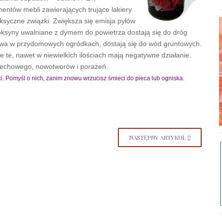
mentów mebli zawierających trujące lakiery
syczne związki. Zwiększa się emisja pyłów
Toksyny uwalniane z dymem do powietrza dostają się do dróg
wa w przydomowych ogródkach, dostają się do wód gruntowych.
e te, nawet w niewielkich ilościach mają negatywne działanie.
ddechowego, nowotworów i porażeń.
ci. Pomyśl o nich, zanim znowu wrzucisz śmieci do pieca lub ogniska.
NASTĘPNY ARTYKUŁ