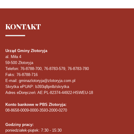
KONTAKT
Urząd Gminy Złotoryja
al. Miła 4
59-500
Złotoryja
Telefon
: 76-8788-700, 76-8783-579, 76-8783-780
Faks
: 76-8788-716
E-mail: gminazlotoryja@zlotoryja.com.pl
Skrytka ePUAP: b393q8pnlb/skrytka
Adres eDoręczeń: AE:PL-82374-44922-HSWEU-18
Konto bankowe w PBS Złotoryja:
08-8658-0009-0000-3593-2000-0270
Godziny pracy:
poniedziałek-piątek: 7:30 - 15:30