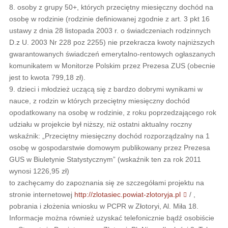
8. osoby z grupy 50+, których przeciętny miesięczny dochód na
osobę w rodzinie (rodzinie definiowanej zgodnie z art. 3 pkt 16
ustawy z dnia 28 listopada 2003 r. o świadczeniach rodzinnych
D.z U. 2003 Nr 228 poz 2255) nie przekracza kwoty najniższych
gwarantowanych świadczeń emerytalno-rentowych ogłaszanych
komunikatem w Monitorze Polskim przez Prezesa ZUS (obecnie
jest to kwota 799,18 zł).
9. dzieci i młodzież uczącą się z bardzo dobrymi wynikami w
nauce, z rodzin w których przeciętny miesięczny dochód
opodatkowany na osobę w rodzinie, z roku poprzedzającego rok
udziału w projekcie był niższy, niż ostatni aktualny roczny
wskaźnik: „Przeciętny miesięczny dochód rozporządzalny na 1
osobę w gospodarstwie domowym publikowany przez Prezesa
GUS w Biuletynie Statystycznym” (wskaźnik ten za rok 2011
wynosi 1226,95 zł)
to zachęcamy do zapoznania się ze szczegółami projektu na
stronie internetowej
http://zlotasiec.powiat-zlotoryja.pl
/ ,
pobrania i złożenia wniosku w PCPR w Złotoryi, Al. Miła 18.
Informacje można również uzyskać telefonicznie bądź osobiście