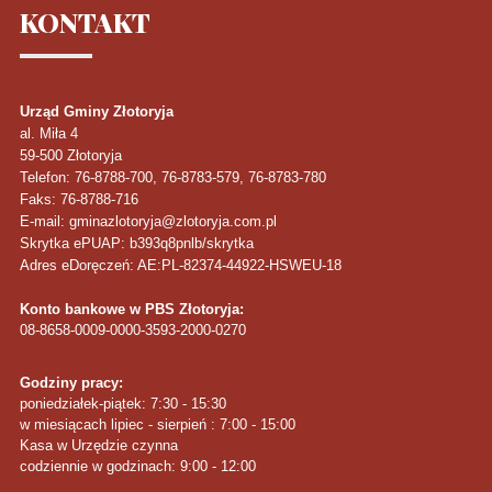
KONTAKT
Urząd Gminy Złotoryja
al. Miła 4
59-500
Złotoryja
Telefon
: 76-8788-700, 76-8783-579, 76-8783-780
Faks
: 76-8788-716
E-mail: gminazlotoryja@zlotoryja.com.pl
Skrytka ePUAP: b393q8pnlb/skrytka
Adres eDoręczeń: AE:PL-82374-44922-HSWEU-18
Konto bankowe w PBS Złotoryja:
08-8658-0009-0000-3593-2000-0270
Godziny pracy:
poniedziałek-piątek: 7:30 - 15:30
w miesiącach lipiec - sierpień : 7:00 - 15:00
Kasa w Urzędzie czynna
codziennie w godzinach: 9:00 - 12:00