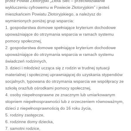
przez Powiat Złotoryjski „Złota Sieć – przeciwdziałanie
wykluczeniu cyfrowemu w Powiecie Złotoryjskim” i jesteś
mieszkańcem Powiatu Złotoryjskiego, a należysz do
wymienionych poniżej grup wsparcia:
1. gospodarstwa domowe spełniające kryterium dochodowe
upoważniające do otrzymania wsparcia w ramach systemu
pomocy społecznej,
2. gospodarstwa domowe spełniające kryterium dochodowe
upoważniające do otrzymania wsparcia w ramach systemu
świadczeń rodzinnych,
3. dzieci i młodzież ucząca się z rodzin w trudnej sytuacji
materialnej i społecznej uprawniającej do uzyskania stypendiów
socjalnych, typowana do otrzymania wsparcia we współpracy ze
szkołą oraz/lub ośrodkami pomocy społecznej,
4. osoby niepełnosprawne ze znacznym lub umiarkowanym
stopniem niepełnosprawności lub z orzeczeniem równoważnym,
dzieci z niepełnosprawnością do 16 roku życia,
5. rodziny zastępcze,
6. rodzinne domy dziecka,
7. samotni rodzice,