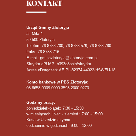
KONTAKT
Urząd Gminy Złotoryja
al. Miła 4
59-500
Złotoryja
Telefon
: 76-8788-700, 76-8783-579, 76-8783-780
Faks
: 76-8788-716
E-mail: gminazlotoryja@zlotoryja.com.pl
Skrytka ePUAP: b393q8pnlb/skrytka
Adres eDoręczeń: AE:PL-82374-44922-HSWEU-18
Konto bankowe w PBS Złotoryja:
08-8658-0009-0000-3593-2000-0270
Godziny pracy:
poniedziałek-piątek: 7:30 - 15:30
w miesiącach lipiec - sierpień : 7:00 - 15:00
Kasa w Urzędzie czynna
codziennie w godzinach: 9:00 - 12:00