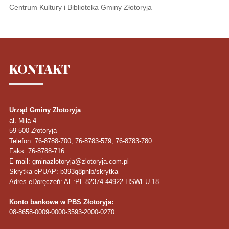
Centrum Kultury i Biblioteka Gminy Złotoryja
KONTAKT
Urząd Gminy Złotoryja
al. Miła 4
59-500
Złotoryja
Telefon
: 76-8788-700, 76-8783-579, 76-8783-780
Faks
: 76-8788-716
E-mail: gminazlotoryja@zlotoryja.com.pl
Skrytka ePUAP: b393q8pnlb/skrytka
Adres eDoręczeń: AE:PL-82374-44922-HSWEU-18
Konto bankowe w PBS Złotoryja:
08-8658-0009-0000-3593-2000-0270