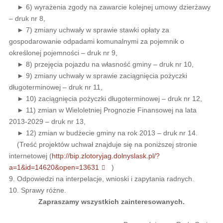
► 6) wyrażenia zgody na zawarcie kolejnej umowy dzierżawy
– druk nr 8,
► 7) zmiany uchwały w sprawie stawki opłaty za
gospodarowanie odpadami komunalnymi za pojemnik o
określonej pojemności – druk nr 9,
► 8) przejęcia pojazdu na własność gminy – druk nr 10,
► 9) zmiany uchwały w sprawie zaciągnięcia pożyczki
długoterminowej – druk nr 11,
► 10) zaciągnięcia pożyczki długoterminowej – druk nr 12,
► 11) zmian w Wieloletniej Prognozie Finansowej na lata
2013-2029 – druk nr 13,
► 12) zmian w budżecie gminy na rok 2013 – druk nr 14.
(Treść projektów uchwał znajduje się na poniższej stronie
internetowej (
http://bip.zlotoryjag.dolnyslask.pl/?
a=1&id=14620&open=13631
)
9. Odpowiedzi na interpelacje, wnioski i zapytania radnych.
10. Sprawy różne.
Zapraszamy wszystkich zainteresowanych.