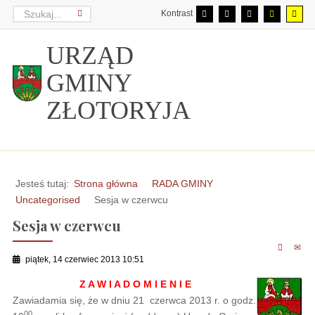
Kontrast
URZĄD
GMINY
ZŁOTORYJA
Jesteś tutaj:
Strona główna
RADA GMINY
Uncategorised
Sesja w czerwcu
Sesja w czerwcu
piątek, 14 czerwiec 2013 10:51
Z A W I A D O M I E N I E
Zawiadamia się, że w dniu 21 czerwca 2013 r. o godz.
00