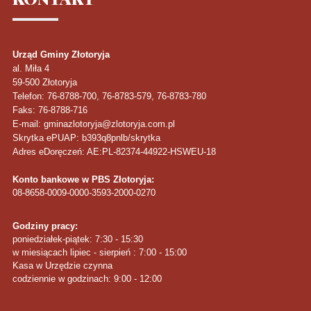
Urząd Gminy Złotoryja
al. Miła 4
59-500
Złotoryja
Telefon
: 76-8788-700, 76-8783-579, 76-8783-780
Faks
: 76-8788-716
E-mail: gminazlotoryja@zlotoryja.com.pl
Skrytka ePUAP: b393q8pnlb/skrytka
Adres eDoręczeń: AE:PL-82374-44922-HSWEU-18
Konto bankowe w PBS Złotoryja:
08-8658-0009-0000-3593-2000-0270
Godziny pracy:
poniedziałek-piątek: 7:30 - 15:30
w miesiącach lipiec - sierpień : 7:00 - 15:00
Kasa w Urzędzie czynna
codziennie w godzinach: 9:00 - 12:00