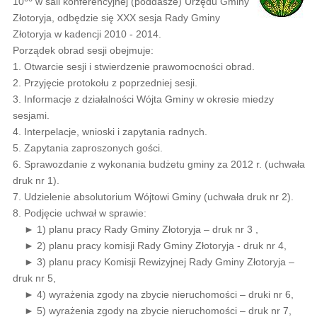
10
w sali konferencyjnej (poddasze) Urzędu Gminy
Złotoryja, odbędzie się XXX sesja Rady Gminy
Złotoryja w kadencji 2010 - 2014.
Porządek obrad sesji obejmuje:
1. Otwarcie sesji i stwierdzenie prawomocności obrad.
2. Przyjęcie protokołu z poprzedniej sesji.
3. Informacje z działalności Wójta Gminy w okresie miedzy
sesjami.
4. Interpelacje, wnioski i zapytania radnych.
5. Zapytania zaproszonych gości.
6. Sprawozdanie z wykonania budżetu gminy za 2012 r. (uchwała
druk nr 1).
7. Udzielenie absolutorium Wójtowi Gminy (uchwała druk nr 2).
8. Podjęcie uchwał w sprawie:
► 1) planu pracy Rady Gminy Złotoryja – druk nr 3 ,
► 2) planu pracy komisji Rady Gminy Złotoryja - druk nr 4,
► 3) planu pracy Komisji Rewizyjnej Rady Gminy Złotoryja –
druk nr 5,
► 4) wyrażenia zgody na zbycie nieruchomości – druki nr 6,
► 5) wyrażenia zgody na zbycie nieruchomości – druk nr 7,