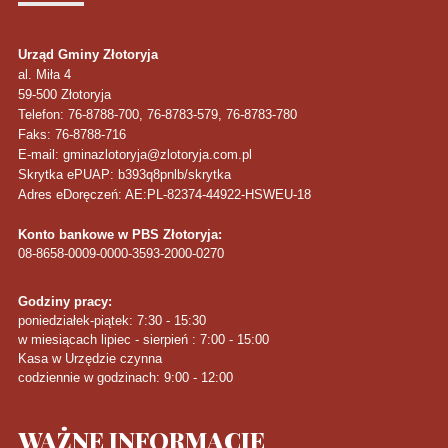
Urząd Gminy Złotoryja
al. Miła 4
59-500
Złotoryja
Telefon
: 76-8788-700, 76-8783-579, 76-8783-780
Faks
: 76-8788-716
E-mail: gminazlotoryja@zlotoryja.com.pl
Skrytka ePUAP: b393q8pnlb/skrytka
Adres eDoręczeń: AE:PL-82374-44922-HSWEU-18
Konto bankowe w PBS Złotoryja:
08-8658-0009-0000-3593-2000-0270
Godziny pracy:
poniedziałek-piątek: 7:30 - 15:30
w miesiącach lipiec - sierpień : 7:00 - 15:00
Kasa w Urzędzie czynna
codziennie w godzinach: 9:00 - 12:00
WAŻNE
INFORMACJE