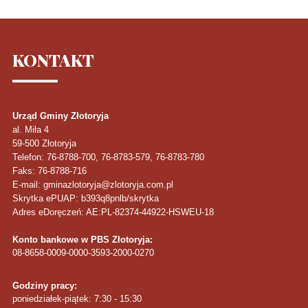
KONTAKT
Urząd Gminy Złotoryja
al. Miła 4
59-500
Złotoryja
Telefon
: 76-8788-700, 76-8783-579, 76-8783-780
Faks
: 76-8788-716
E-mail: gminazlotoryja@zlotoryja.com.pl
Skrytka ePUAP: b393q8pnlb/skrytka
Adres eDoręczeń: AE:PL-82374-44922-HSWEU-18
Konto bankowe w PBS Złotoryja:
08-8658-0009-0000-3593-2000-0270
Godziny pracy:
poniedziałek-piątek: 7:30 - 15:30