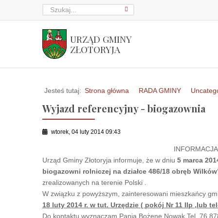
URZĄD GMINY
ZŁOTORYJA
Jesteś tutaj:
Strona główna
RADA GMINY
Uncateg
Wyjazd referencyjny - biogazownia
wtorek, 04 luty 2014 09:43
INFORMACJA
Urząd Gminy Złotoryja informuje, że w dniu
5 marca 2014
biogazowni rolniczej na działce 486/18 obręb Wilków
zrealizowanych na terenie Polski .
W związku z powyższym, zainteresowani mieszkańcy gmin
18 luty 2014 r. w tut. Urzędzie ( pokój Nr 11 IIp ,lub t
Do kontaktu wyznaczam Panią Bożenę Nowak Tel. 76 87