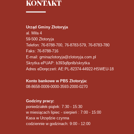
KONTAKT
Urząd Gminy Złotoryja
al. Miła 4
59-500
Złotoryja
Telefon
: 76-8788-700, 76-8783-579, 76-8783-780
Faks
: 76-8788-716
E-mail: gminazlotoryja@zlotoryja.com.pl
Skrytka ePUAP: b393q8pnlb/skrytka
Adres eDoręczeń: AE:PL-82374-44922-HSWEU-18
Konto bankowe w PBS Złotoryja:
08-8658-0009-0000-3593-2000-0270
Godziny pracy:
poniedziałek-piątek: 7:30 - 15:30
w miesiącach lipiec - sierpień : 7:00 - 15:00
Kasa w Urzędzie czynna
codziennie w godzinach: 9:00 - 12:00