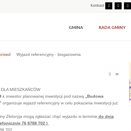
Kontrast
GMINA
RADA GMINY
orised
Wyjazd referencyjny - biogazownia
 DLA MIESZKAŃCÓW
 r.
inwestor planowanej inwestycji pod nazwą
„Budowa
”
organizuje wyjazd referencyjny w celu pokazania inwestycji już
y Złotoryja mogą zgłaszać chęć wyjazdu w terminie
do dnia
elefonicznie 76 8788 702 )
.
88 702.