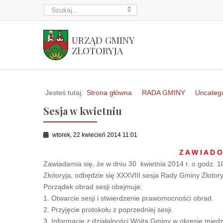
URZĄD GMINY
ZŁOTORYJA
Jesteś tutaj:
Strona główna
RADA GMINY
Uncateg
Sesja w kwietniu
wtorek, 22 kwiecień 2014 11:01
Z A W I A D O
Zawiadamia się, że w dniu 30 kwietnia 2014 r. o godz. 1
Złotoryja, odbędzie się XXXVIII sesja Rady Gminy Złotory
Porządek obrad sesji obejmuje:
1. Otwarcie sesji i stwierdzenie prawomocności obrad.
2. Przyjęcie protokołu z poprzedniej sesji.
3. Informacje z działalności Wójta Gminy w okresie międz