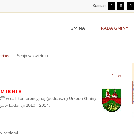
Kontrast
GMINA
RADA GMINY
orised
Sesja w kwietniu
 M I E N I E
00
0
w sali konferencyjnej (poddasze) Urzędu Gminy
ja w kadencji 2010 - 2014.
y sesjami.