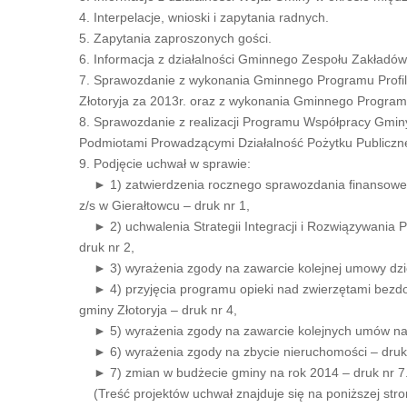
4. Interpelacje, wnioski i zapytania radnych.
5. Zapytania zaproszonych gości.
6. Informacja z działalności Gminnego Zespołu Zakładów 
7. Sprawozdanie z wykonania Gminnego Programu Profil
Złotoryja za 2013r. oraz z wykonania Gminnego Program
8. Sprawozdanie z realizacji Programu Współpracy Gmin
Podmiotami Prowadzącymi Działalność Pożytku Publiczn
9. Podjęcie uchwał w sprawie:
► 1) zatwierdzenia rocznego sprawozdania finansoweg
z/s w Gierałtowcu – druk nr 1,
► 2) uchwalenia Strategii Integracji i Rozwiązywania 
druk nr 2,
► 3) wyrażenia zgody na zawarcie kolejnej umowy dzie
► 4) przyjęcia programu opieki nad zwierzętami bezdo
gminy Złotoryja – druk nr 4,
► 5) wyrażenia zgody na zawarcie kolejnych umów naj
► 6) wyrażenia zgody na zbycie nieruchomości – druk 
► 7) zmian w budżecie gminy na rok 2014 – druk nr 7
(Treść projektów uchwał znajduje się na poniższej stron