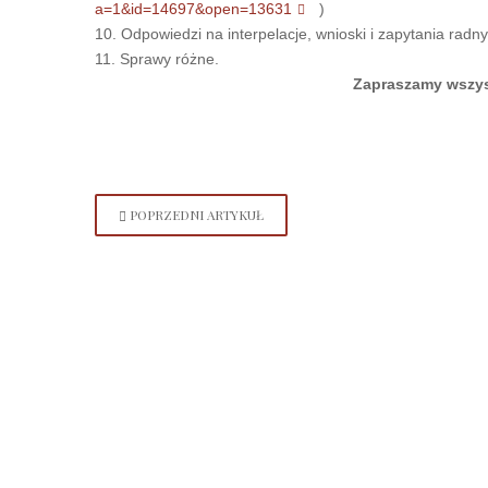
a=1&id=14697&open=13631
)
10. Odpowiedzi na interpelacje, wnioski i zapytania radny
11. Sprawy różne.
Zapraszamy wszys
POPRZEDNI ARTYKUŁ