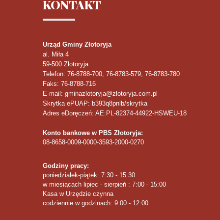
KONTAKT
Urząd Gminy Złotoryja
al. Miła 4
59-500
Złotoryja
Telefon
: 76-8788-700, 76-8783-579, 76-8783-780
Faks
: 76-8788-716
E-mail: gminazlotoryja@zlotoryja.com.pl
Skrytka ePUAP: b393q8pnlb/skrytka
Adres eDoręczeń: AE:PL-82374-44922-HSWEU-18
Konto bankowe w PBS Złotoryja:
08-8658-0009-0000-3593-2000-0270
Godziny pracy:
poniedziałek-piątek: 7:30 - 15:30
w miesiącach lipiec - sierpień : 7:00 - 15:00
Kasa w Urzędzie czynna
codziennie w godzinach: 9:00 - 12:00