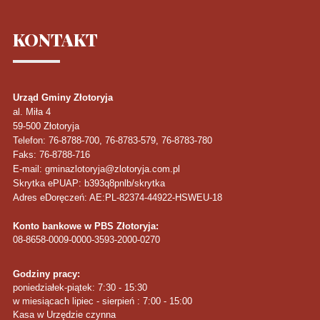
KONTAKT
Urząd Gminy Złotoryja
al. Miła 4
59-500
Złotoryja
Telefon
: 76-8788-700, 76-8783-579, 76-8783-780
Faks
: 76-8788-716
E-mail: gminazlotoryja@zlotoryja.com.pl
Skrytka ePUAP: b393q8pnlb/skrytka
Adres eDoręczeń: AE:PL-82374-44922-HSWEU-18
Konto bankowe w PBS Złotoryja:
08-8658-0009-0000-3593-2000-0270
Godziny pracy:
poniedziałek-piątek: 7:30 - 15:30
w miesiącach lipiec - sierpień : 7:00 - 15:00
Kasa w Urzędzie czynna