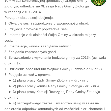
10
w sali konferencyjnej (poddasze) Urzędu Gminy
Złotoryja, odbędzie się XL sesja Rady Gminy Złotoryja
w kadencji 2010 - 2014.
Porządek obrad sesji obejmuje:
1. Otwarcie sesji i stwierdzenie prawomocności obrad.
2. Przyjęcie protokołu z poprzedniej sesji.
3. Informacje z działalności Wójta Gminy w okresie między
sesjami.
4. Interpelacje, wnioski i zapytania radnych.
5. Zapytania zaproszonych gości.
6. Sprawozdanie z wykonania budżetu gminy za 2013r. (uchwała
druk nr 1).
7. Udzielenie absolutorium Wójtowi Gminy (uchwała druk nr 2).
8. Podjęcie uchwał w sprawie:
► 1) planu pracy Rady Gminy Złotoryja – druk nr 3,
► 2) planu pracy komisji Rady Gminy Złotoryja - druk nr 4,
► 3) planu pracy Komisji Rewizyjnej Rady Gminy Złotoryja –
druk nr 5,
► 4) szczegółowego zakresu świadczeń usług w zakresie
odbierania odpadów komunalnych od właścicieli nieruchomości i