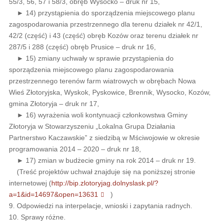
55/3, 56, 57 i 58/3, obręb Wysocko – druk nr 15,
► 14) przystąpienia do sporządzenia miejscowego planu
zagospodarowania przestrzennego dla terenu działek nr 42/1,
42/2 (część) i 43 (część) obręb Kozów oraz terenu działek nr
287/5 i 288 (część) obręb Prusice – druk nr 16,
► 15) zmiany uchwały w sprawie przystąpienia do
sporządzenia miejscowego planu zagospodarowania
przestrzennego terenów farm wiatrowych w obrębach Nowa
Wieś Złotoryjska, Wyskok, Pyskowice, Brennik, Wysocko, Kozów,
gmina Złotoryja – druk nr 17,
► 16) wyrażenia woli kontynuacji członkowstwa Gminy
Złotoryja w Stowarzyszeniu „Lokalna Grupa Działania
Partnerstwo Kaczawskie” z siedzibą w Mściwojowie w okresie
programowania 2014 – 2020 – druk nr 18,
► 17) zmian w budżecie gminy na rok 2014 – druk nr 19.
(Treść projektów uchwał znajduje się na poniższej stronie
internetowej (
http://bip.zlotoryjag.dolnyslask.pl/?
a=1&id=14697&open=13631
)
9. Odpowiedzi na interpelacje, wnioski i zapytania radnych.
10. Sprawy różne.