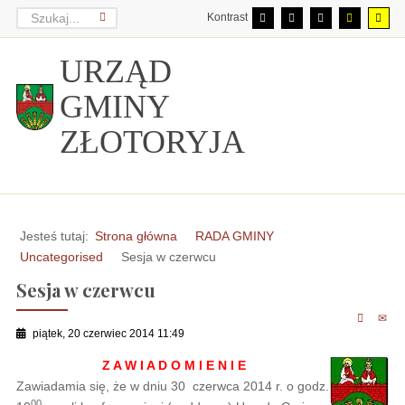
Kontrast
URZĄD
GMINY
ZŁOTORYJA
Jesteś tutaj:
Strona główna
RADA GMINY
Uncategorised
Sesja w czerwcu
Sesja w czerwcu
piątek, 20 czerwiec 2014 11:49
Z A W I A D O M I E N I E
Zawiadamia się, że w dniu 30 czerwca 2014 r. o godz.
00