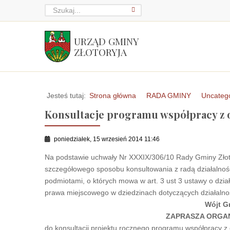
URZĄD GMINY
ZŁOTORYJA
Jesteś tutaj:
Strona główna
RADA GMINY
Uncateg
Konsultacje programu współpracy z 
poniedziałek, 15 wrzesień 2014 11:46
Na podstawie uchwały Nr XXXIX/306/10 Rady Gminy Złoto
szczegółowego sposobu konsultowania z radą działalnośc
podmiotami, o których mowa w art. 3 ust 3 ustawy o dział
prawa miejscowego w dziedzinach dotyczących działalnośc
Wójt G
ZAPRASZA ORGA
do konsultacji projektu rocznego programu współpracy z