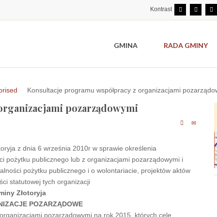
Kontrast
GMINA
RADA GMINY
orised
Konsultacje programu współpracy z organizacjami pozarząd
organizacjami pozarządowymi
ryja z dnia 6 września 2010r w sprawie określenia
i pożytku publicznego lub z organizacjami pozarządowymi i
alności pożytku publicznego i o wolontariacie, projektów aktów
i statutowej tych organizacji
miny Złotoryja
NIZACJE POZARZĄDOWE
 organizacjami pozarządowymi na rok 2015, których cele