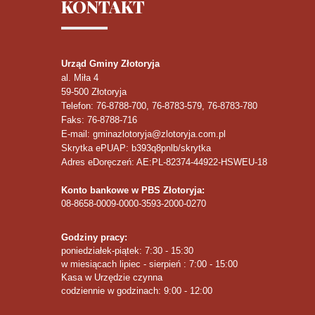
KONTAKT
Urząd Gminy Złotoryja
al. Miła 4
59-500
Złotoryja
Telefon
: 76-8788-700, 76-8783-579, 76-8783-780
Faks
: 76-8788-716
E-mail: gminazlotoryja@zlotoryja.com.pl
Skrytka ePUAP: b393q8pnlb/skrytka
Adres eDoręczeń: AE:PL-82374-44922-HSWEU-18
Konto bankowe w PBS Złotoryja:
08-8658-0009-0000-3593-2000-0270
Godziny pracy:
poniedziałek-piątek: 7:30 - 15:30
w miesiącach lipiec - sierpień : 7:00 - 15:00
Kasa w Urzędzie czynna
codziennie w godzinach: 9:00 - 12:00