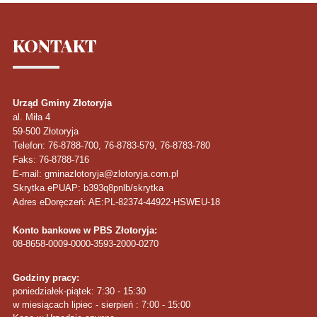
KONTAKT
Urząd Gminy Złotoryja
al. Miła 4
59-500
Złotoryja
Telefon
: 76-8788-700, 76-8783-579, 76-8783-780
Faks
: 76-8788-716
E-mail: gminazlotoryja@zlotoryja.com.pl
Skrytka ePUAP: b393q8pnlb/skrytka
Adres eDoręczeń: AE:PL-82374-44922-HSWEU-18
Konto bankowe w PBS Złotoryja:
08-8658-0009-0000-3593-2000-0270
Godziny pracy:
poniedziałek-piątek: 7:30 - 15:30
w miesiącach lipiec - sierpień : 7:00 - 15:00