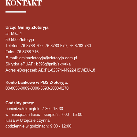
KONTAKT
Urząd Gminy Złotoryja
al. Miła 4
59-500
Złotoryja
Telefon
: 76-8788-700, 76-8783-579, 76-8783-780
Faks
: 76-8788-716
E-mail: gminazlotoryja@zlotoryja.com.pl
Skrytka ePUAP: b393q8pnlb/skrytka
Adres eDoręczeń: AE:PL-82374-44922-HSWEU-18
Konto bankowe w PBS Złotoryja:
08-8658-0009-0000-3593-2000-0270
Godziny pracy:
poniedziałek-piątek: 7:30 - 15:30
w miesiącach lipiec - sierpień : 7:00 - 15:00
Kasa w Urzędzie czynna
codziennie w godzinach: 9:00 - 12:00