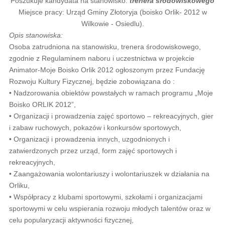
Poszukuje kandydata na stanowisko:
trenera środowiskowego
Miejsce pracy: Urząd Gminy Złotoryja (boisko Orlik- 2012 w
Wilkowie - Osiedlu).
Opis stanowiska:
Osoba zatrudniona na stanowisku, trenera środowiskowego,
zgodnie z Regulaminem naboru i uczestnictwa w projekcie
Animator-Moje Boisko Orlik 2012 ogłoszonym przez Fundację
Rozwoju Kultury Fizycznej, będzie zobowiązana do :
• Nadzorowania obiektów powstałych w ramach programu „Moje
Boisko ORLIK 2012”,
• Organizacji i prowadzenia zajęć sportowo – rekreacyjnych, gier
i zabaw ruchowych, pokazów i konkursów sportowych,
• Organizacji i prowadzenia innych, uzgodnionych i
zatwierdzonych przez urząd, form zajęć sportowych i
rekreacyjnych,
• Zaangażowania wolontariuszy i wolontariuszek w działania na
Orliku,
• Współpracy z klubami sportowymi, szkołami i organizacjami
sportowymi w celu wspierania rozwoju młodych talentów oraz w
celu popularyzacji aktywności fizycznej,