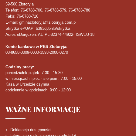
59-500
Złotoryja
Telefon
: 76-8788-700, 76-8783-579, 76-8783-780
Faks
: 76-8788-716
E-mail: gminazlotoryja@zlotoryja.com.pl
Skrytka ePUAP: b393q8pnlb/skrytka
Adres eDoręczeń: AE:PL-82374-44922-HSWEU-18
Konto bankowe w PBS Złotoryja:
08-8658-0009-0000-3593-2000-0270
Godziny pracy:
poniedziałek-piątek: 7:30 - 15:30
w miesiącach lipiec - sierpień : 7:00 - 15:00
Kasa w Urzędzie czynna
codziennie w godzinach: 9:00 - 12:00
WAŻNE
INFORMACJE
Deklaracja dostępności
Informacja o działalności urzędu ETR