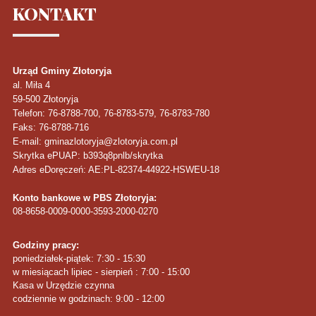
KONTAKT
Urząd Gminy Złotoryja
al. Miła 4
59-500
Złotoryja
Telefon
: 76-8788-700, 76-8783-579, 76-8783-780
Faks
: 76-8788-716
E-mail: gminazlotoryja@zlotoryja.com.pl
Skrytka ePUAP: b393q8pnlb/skrytka
Adres eDoręczeń: AE:PL-82374-44922-HSWEU-18
Konto bankowe w PBS Złotoryja:
08-8658-0009-0000-3593-2000-0270
Godziny pracy:
poniedziałek-piątek: 7:30 - 15:30
w miesiącach lipiec - sierpień : 7:00 - 15:00
Kasa w Urzędzie czynna
codziennie w godzinach: 9:00 - 12:00