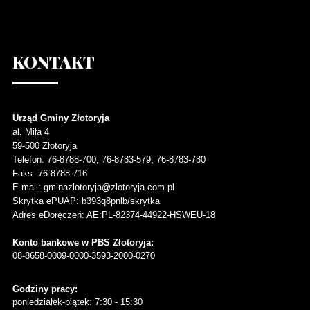
KONTAKT
Urząd Gminy Złotoryja
al. Miła 4
59-500
Złotoryja
Telefon
: 76-8788-700, 76-8783-579, 76-8783-780
Faks
: 76-8788-716
E-mail: gminazlotoryja@zlotoryja.com.pl
Skrytka ePUAP: b393q8pnlb/skrytka
Adres eDoręczeń: AE:PL-82374-44922-HSWEU-18
Konto bankowe w PBS Złotoryja:
08-8658-0009-0000-3593-2000-0270
Godziny pracy:
poniedziałek-piątek: 7:30 - 15:30