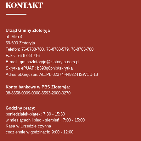
KONTAKT
Urząd Gminy Złotoryja
al. Miła 4
59-500
Złotoryja
Telefon
: 76-8788-700, 76-8783-579, 76-8783-780
Faks
: 76-8788-716
E-mail: gminazlotoryja@zlotoryja.com.pl
Skrytka ePUAP: b393q8pnlb/skrytka
Adres eDoręczeń: AE:PL-82374-44922-HSWEU-18
Konto bankowe w PBS Złotoryja:
08-8658-0009-0000-3593-2000-0270
Godziny pracy:
poniedziałek-piątek: 7:30 - 15:30
w miesiącach lipiec - sierpień : 7:00 - 15:00
Kasa w Urzędzie czynna
codziennie w godzinach: 9:00 - 12:00