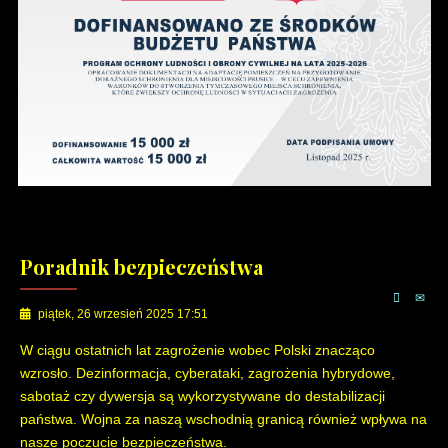
Poradnik bezpieczeństwa
piątek, 26 wrzesień 2025 17:51
W ciągu ostatnich lat zagrożenie wobec Polski znacząco
wzrosło. Dezinformacja, cyberataki, zagrożenia hybrydowe,
sabotaż czy dywersja są wykorzystywane do destabilizacji
państwa. Wojna za naszą wschodnią granicą również wpływa na
nasze poczucie bezpieczeństwa.