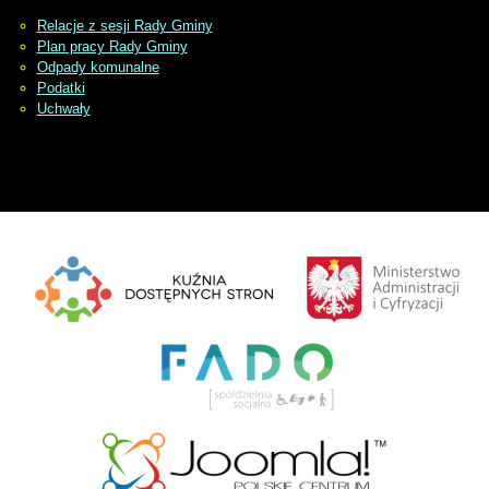
Relacje z sesji Rady Gminy
Plan pracy Rady Gminy
Odpady komunalne
Podatki
Uchwały