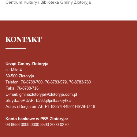
Centrum Kultury i Biblioteka Gminy Złotoryja
KONTAKT
Urząd Gminy Złotoryja
al. Miła 4
59-500
Złotoryja
Telefon
: 76-8788-700, 76-8783-579, 76-8783-780
Faks
: 76-8788-716
E-mail: gminazlotoryja@zlotoryja.com.pl
Skrytka ePUAP: b393q8pnlb/skrytka
Adres eDoręczeń: AE:PL-82374-44922-HSWEU-18
Konto bankowe w PBS Złotoryja:
08-8658-0009-0000-3593-2000-0270