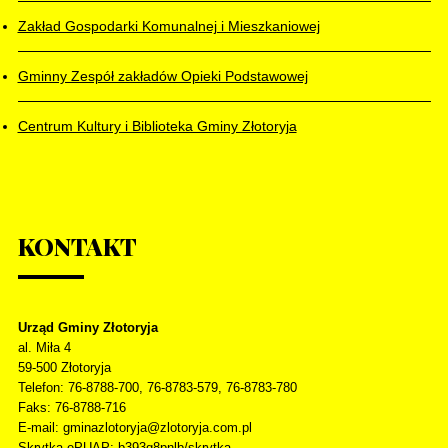
Zakład Gospodarki Komunalnej i Mieszkaniowej
Gminny Zespół zakładów Opieki Podstawowej
Centrum Kultury i Biblioteka Gminy Złotoryja
KONTAKT
Urząd Gminy Złotoryja
al. Miła 4
59-500
Złotoryja
Telefon
: 76-8788-700, 76-8783-579, 76-8783-780
Faks
: 76-8788-716
E-mail: gminazlotoryja@zlotoryja.com.pl
Skrytka ePUAP: b393q8pnlb/skrytka