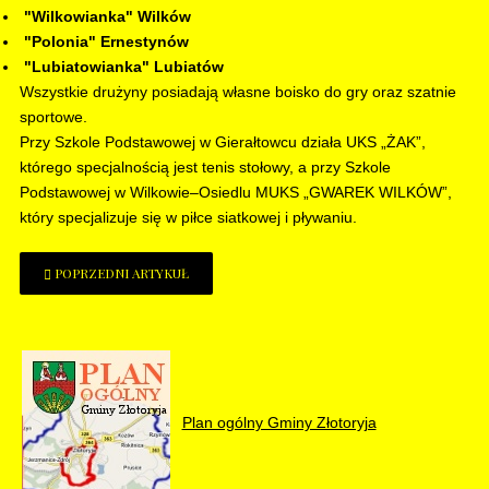
"Wilkowianka" Wilków
"Polonia" Ernestynów
"Lubiatowianka" Lubiatów
Wszystkie drużyny posiadają własne boisko do gry oraz szatnie
sportowe.
Przy Szkole Podstawowej w Gierałtowcu działa UKS „ŻAK”,
którego specjalnością jest tenis stołowy, a przy Szkole
Podstawowej w Wilkowie–Osiedlu MUKS „GWAREK WILKÓW”,
który specjalizuje się w piłce siatkowej i pływaniu.
POPRZEDNI ARTYKUŁ
Plan ogólny Gminy Złotoryja