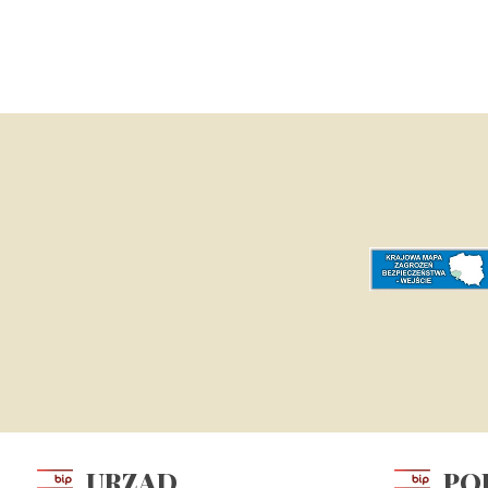
URZĄD
PO