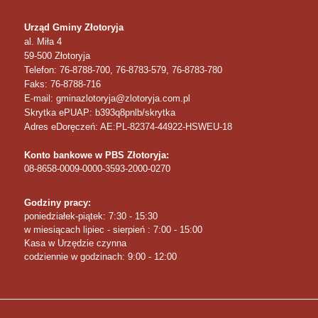
Urząd Gminy Złotoryja
al. Miła 4
59-500
Złotoryja
Telefon
: 76-8788-700, 76-8783-579, 76-8783-780
Faks
: 76-8788-716
E-mail: gminazlotoryja@zlotoryja.com.pl
Skrytka ePUAP: b393q8pnlb/skrytka
Adres eDoręczeń: AE:PL-82374-44922-HSWEU-18
Konto bankowe w PBS Złotoryja:
08-8658-0009-0000-3593-2000-0270
Godziny pracy:
poniedziałek-piątek: 7:30 - 15:30
w miesiącach lipiec - sierpień : 7:00 - 15:00
Kasa w Urzędzie czynna
codziennie w godzinach: 9:00 - 12:00