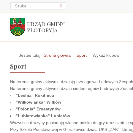
URZĄD GMINY
ZŁOTORYJA
Jesteś tutaj:
Strona główna
Sport
Wykaz klubów
Sport
Na terenie gminy aktywnie działają trzy ogniwa Ludowych Zespołó
Na terenie gminy aktywnie działa siedem ogniw Ludowych Zespołó
"Lechia" Rokitnica
"Wilkowianka" Wilków
"Polonia" Ernestynów
"Lubiatowianka" Lubiatów
Wszystkie drużyny posiadają własne boisko do gry oraz szatnie s
Przy Szkole Podstawowej w Gierałtowcu działa UKS „ŻAK”, którego