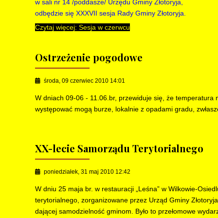
w sali nr 14 /poddasze/ Urzędu Gminy Złotoryja,
odbędzie się XXXVII sesja Rady Gminy Złotoryja.
Czytaj więcej: Sesja w czerwcu
Ostrzeżenie pogodowe
środa, 09 czerwiec 2010 14:01
W dniach 09-06 - 11.06.br, przewiduje się, że temperatur
występować mogą burze, lokalnie z opadami gradu, zwłaszc
XX-lecie Samorządu Terytorialnego
poniedziałek, 31 maj 2010 12:42
W dniu 25 maja br. w restauracji „Leśna” w Wilkowie-Osiedl
terytorialnego, zorganizowane przez Urząd Gminy Złotoryja
dającej samodzielność gminom. Było to przełomowe wydarze