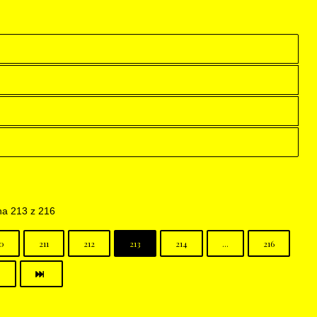
na 213 z 216
0
211
212
213
214
...
216