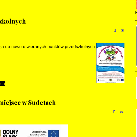
szkolnych
ryja do nowo otwieranych punktów przedszkolnych
ych
miejsce w Sudetach