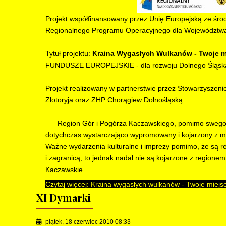
Projekt współfinansowany przez Unię Europejską ze ś
Regionalnego Programu Operacyjnego dla Województwa 
Tytuł projektu:
Kraina Wygasłych Wulkanów - Twoje m
FUNDUSZE EUROPEJSKIE - dla rozwoju Dolnego Śląsk
Projekt realizowany w partnerstwie przez Stowarzyszeni
Złotoryja oraz ZHP Chorągiew Dolnośląską.
Region Gór i Pogórza Kaczawskiego, pomimo swego bog
dotychczas wystarczająco wypromowany i kojarzony z mi
Ważne wydarzenia kulturalne i imprezy pomimo, że są re
i zagranicą, to jednak nadal nie są kojarzone z region
Kaczawskie.
Czytaj więcej: Kraina wygasłych wulkanów - Twoje miej
XI Dymarki
piątek, 18 czerwiec 2010 08:33