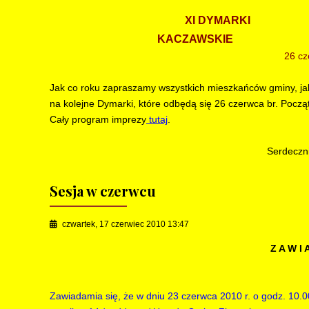
XI DYMARKI
KACZAWSKIE
26 czerwca
Jak co roku zapraszamy wszystkich mieszkańców gminy, jak
na kolejne Dymarki, które odbędą się 26 czerwca br. Począ
Cały program imprezy
tutaj
.
Serdeczni
Sesja w czerwcu
czwartek, 17 czerwiec 2010 13:47
Z A W I 
Zawiadamia się, że w dniu 23 czerwca 2010 r. o godz. 10.0