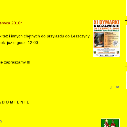
 2010r.
 też i innych chętnych do przyjazdu do Leszczyny
tek już o godz. 12.00.
e zapraszamy !!!
A D O M I E N I E
0