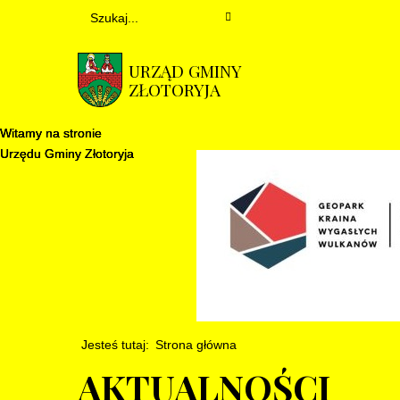
URZĄD GMINY
ZŁOTORYJA
Witamy na stronie
Witamy na stronie
Witamy na stronie
Urzędu Gminy Złotoryja
Urzędu Gminy Złotoryja
Urzędu Gminy Złotoryja
Jesteś tutaj:
Strona główna
AKTUALNOŚCI