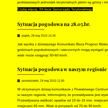
podstawowych jednostek terytorialnych jakimi są gminy i mi
Czytaj więcej: XX-lecie Samorządu Terytorialnego
Sytuacja pogodowa na 28.05.br.
piątek, 28 maj 2010 14:26
Jak wynika z dzisiejszego Komunikatu Biura Prognoz Mete
godzinach popołudniowych i wieczornych mogą wystąpić g
wiatr może osiągnąć 50-60 km/h.
Sytuacja pogodowa w naszym regionie
poniedziałek, 24 maj 2010 11:00
W otrzymanym dzisiaj komunikacie z Powiatowego Centru
w naszym regionie, informujemy że przewidywane jest wyst
Przewidywana wielkość opadów od 10 do 15 mm, miejscam
miejscami 40 mm. Wiatr w porywach od 70 do 90 km/h.