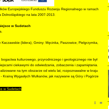
rodków Europejskiego Funduszu Rozwoju Regionalnego w ramach
Dolnośląskiego na lata 2007-2013
.
iejsce w Sudetach
a.
e Kaczawskie (lidera), Gminy: Męcinka, Paszowice, Pielgrzymka,
actwa kulturowego, przyrodniczego i geologicznego nie był
ejscami ciekawymi do odwiedzania, zobaczenia i zapamiętania.
alizowane na tym obszarze od wielu lat, rozpoznawalne w kraju
em - Krainą Wygasłych Wulkanów, jak nazywane są Góry i Pogórze
sce w Sudetach