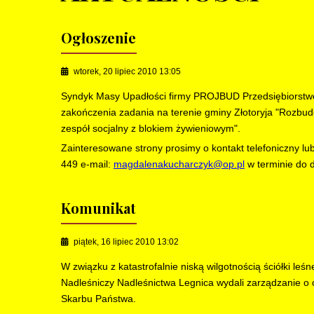
Ogłoszenie
wtorek, 20 lipiec 2010 13:05
Syndyk Masy Upadłości firmy PROJBUD Przedsiębiorstwo 
zakończenia zadania na terenie gminy Złotoryja "Rozbu
zespół socjalny z blokiem żywieniowym".
Zainteresowane strony prosimy o kontakt telefoniczny l
449 e-mail:
magdalenakucharczyk@op.pl
w terminie do d
Komunikat
piątek, 16 lipiec 2010 13:02
W związku z katastrofalnie niską wilgotnością ściółki leś
Nadleśniczy Nadleśnictwa Legnica wydali zarządzanie o
Skarbu Państwa.