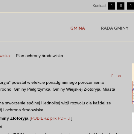
Kontrast
GMINA
RADA GMINY
wiska
Plan ochrony środowiska
ryja" powstał w efekcie ponadgminnego porozumienia
odno, Gminy Pielgrzymka, Gminy Wiejskiej Złotoryja, Miasta
tworzenie spójnej i jednolitej wizji rozwoju dla każdej ze
j i ochrona środowiska.
iny Złotoryja
[
POBIERZ plik PDF
]
mi
.