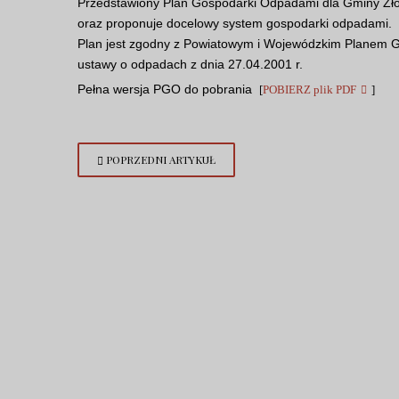
Przedstawiony Plan Gospodarki Odpadami dla Gminy Zło
oraz proponuje docelowy system gospodarki odpadami.
Plan jest zgodny z Powiatowym i Wojewódzkim Planem Go
ustawy o odpadach z dnia 27.04.2001 r.
Pełna wersja PGO do pobrania
[
POBIERZ plik PDF
]
POPRZEDNI ARTYKUŁ