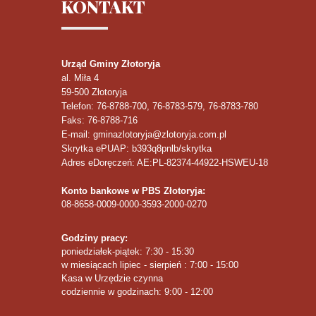
KONTAKT
Urząd Gminy Złotoryja
al. Miła 4
59-500
Złotoryja
Telefon
: 76-8788-700, 76-8783-579, 76-8783-780
Faks
: 76-8788-716
E-mail: gminazlotoryja@zlotoryja.com.pl
Skrytka ePUAP: b393q8pnlb/skrytka
Adres eDoręczeń: AE:PL-82374-44922-HSWEU-18
Konto bankowe w PBS Złotoryja:
08-8658-0009-0000-3593-2000-0270
Godziny pracy:
poniedziałek-piątek: 7:30 - 15:30
w miesiącach lipiec - sierpień : 7:00 - 15:00
Kasa w Urzędzie czynna
codziennie w godzinach: 9:00 - 12:00