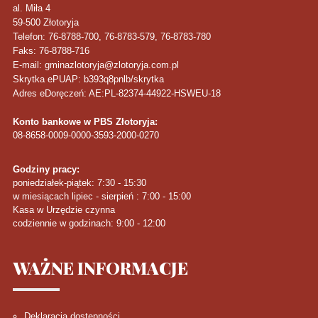
al. Miła 4
59-500
Złotoryja
Telefon
: 76-8788-700, 76-8783-579, 76-8783-780
Faks
: 76-8788-716
E-mail: gminazlotoryja@zlotoryja.com.pl
Skrytka ePUAP: b393q8pnlb/skrytka
Adres eDoręczeń: AE:PL-82374-44922-HSWEU-18
Konto bankowe w PBS Złotoryja:
08-8658-0009-0000-3593-2000-0270
Godziny pracy:
poniedziałek-piątek: 7:30 - 15:30
w miesiącach lipiec - sierpień : 7:00 - 15:00
Kasa w Urzędzie czynna
codziennie w godzinach: 9:00 - 12:00
WAŻNE
INFORMACJE
Deklaracja dostępności