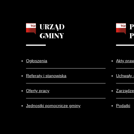
URZĄD
GMINY
Ogłoszenia
Akty pra
Referaty i stanowiska
Uchwały 
Oferty pracy
Zarządze
Jednostki pomocnicze gminy
Podatki