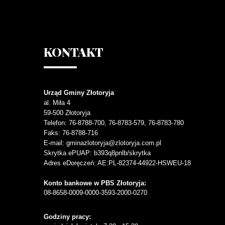
KONTAKT
Urząd Gminy Złotoryja
al. Miła 4
59-500
Złotoryja
Telefon
: 76-8788-700, 76-8783-579, 76-8783-780
Faks
: 76-8788-716
E-mail: gminazlotoryja@zlotoryja.com.pl
Skrytka ePUAP: b393q8pnlb/skrytka
Adres eDoręczeń: AE:PL-82374-44922-HSWEU-18
Konto bankowe w PBS Złotoryja:
08-8658-0009-0000-3593-2000-0270
Godziny pracy: