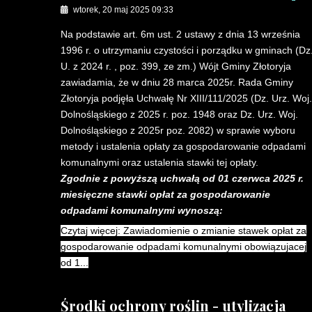
wtorek, 20 maj 2025 09:33
Na podstawie art. 6m ust. 2 ustawy z dnia 13 września
1996 r. o utrzymaniu czystości i porządku w gminach (Dz
U. z 2024 r. , poz. 399, ze zm.) Wójt Gminy Złotoryja
zawiadamia, że w dniu 28 marca 2025r. Rada Gminy
Złotoryja podjęła Uchwałę Nr XIII/111/2025 (Dz. Urz. Woj.
Dolnośląskiego z 2025 r. poz. 1948 oraz Dz. Urz. Woj.
Dolnośląskiego z 2025r poz. 2082) w sprawie wyboru
metody i ustalenia opłaty za gospodarowanie odpadami
komunalnymi oraz ustalenia stawki tej opłaty.
Zgodnie z powyższą uchwałą od 01 czerwca 2025 r.
miesięczne stawki opłat za gospodarowanie
odpadami komunalnymi wynoszą:
Czytaj więcej: Zawiadomienie o zmianie stawek opłat za
gospodarowanie odpadami komunalnymi obowiązujacej
od 1...
Środki ochrony roślin - utylizacja