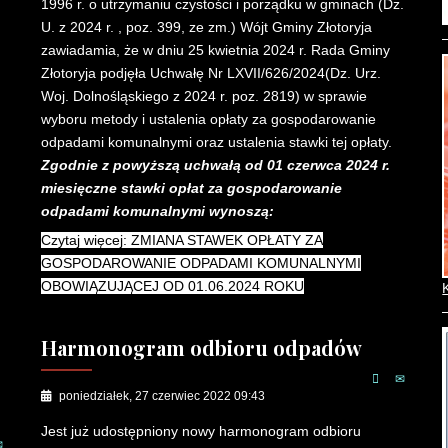
1996 r. o utrzymaniu czystości i porządku w gminach (Dz.
U. z 2024 r. , poz. 399, ze zm.) Wójt Gminy Złotoryja
zawiadamia, że w dniu 25 kwietnia 2024 r. Rada Gminy
Złotoryja podjęła Uchwałę Nr LXVII/626/2024(Dz. Urz.
Woj. Dolnośląskiego z 2024 r. poz. 2819) w sprawie
wyboru metody i ustalenia opłaty za gospodarowanie
odpadami komunalnymi oraz ustalenia stawki tej opłaty.
Zgodnie z powyższą uchwałą od 01 czerwca 2024 r.
miesięczne stawki opłat za gospodarowanie
odpadami komunalnymi wynoszą:
Czytaj więcej: ZMIANA STAWEK OPŁATY ZA
GOSPODAROWANIE ODPADAMI KOMUNALNYMI
OBOWIĄZUJĄCEJ OD 01.06.2024 ROKU
Harmonogram odbioru odpadów
poniedziałek, 27 czerwiec 2022 09:43
Jest już udostępniony nowy harmonogram odbioru