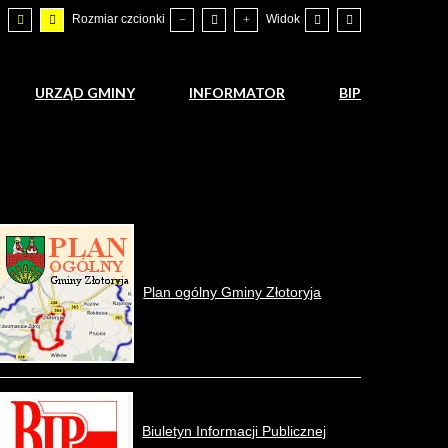
Rozmiar czcionki
Widok
URZĄD GMINY
INFORMATOR
BIP
Plan ogólny Gminy Złotoryja
Biuletyn Informacji Publicznej