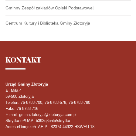
Gminny Zespół zakładów Opieki Podstawowej
Centrum Kultury i Biblioteka Gminy Złotoryja
KONTAKT
Urząd Gminy Złotoryja
al. Miła 4
59-500
Złotoryja
Telefon
: 76-8788-700, 76-8783-579, 76-8783-780
Faks
: 76-8788-716
E-mail: gminazlotoryja@zlotoryja.com.pl
Skrytka ePUAP: b393q8pnlb/skrytka
Adres eDoręczeń: AE:PL-82374-44922-HSWEU-18