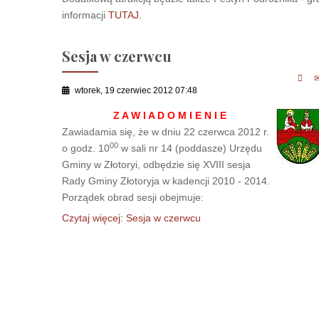
informacji
TUTAJ
.
Sesja w czerwcu
wtorek, 19 czerwiec 2012 07:48
Z A W I A D O M I E N I E
Zawiadamia się, że w dniu 22 czerwca 2012 r.
00
o godz. 10
w sali nr 14 (poddasze) Urzędu
Gminy w Złotoryi, odbędzie się XVIII sesja
Rady Gminy Złotoryja w kadencji 2010 - 2014.
Porządek obrad sesji obejmuje:
Czytaj więcej: Sesja w czerwcu