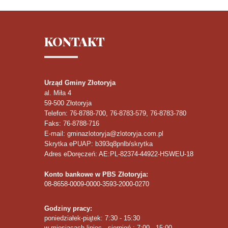
KONTAKT
Urząd Gminy Złotoryja
al. Miła 4
59-500
Złotoryja
Telefon
: 76-8788-700, 76-8783-579, 76-8783-780
Faks
: 76-8788-716
E-mail: gminazlotoryja@zlotoryja.com.pl
Skrytka ePUAP: b393q8pnlb/skrytka
Adres eDoręczeń: AE:PL-82374-44922-HSWEU-18
Konto bankowe w PBS Złotoryja:
08-8658-0009-0000-3593-2000-0270
Godziny pracy:
poniedziałek-piątek: 7:30 - 15:30
w miesiącach lipiec - sierpień : 7:00 - 15:00