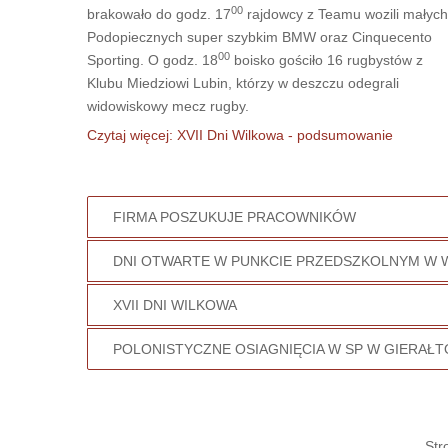
00
brakowało do godz. 17
rajdowcy z Teamu wozili małych
Podopiecznych super szybkim BMW oraz Cinquecento
00
Sporting. O godz. 18
boisko gościło 16 rugbystów z
Klubu Miedziowi Lubin, którzy w deszczu odegrali
widowiskowy mecz rugby.
Czytaj więcej: XVII Dni Wilkowa - podsumowanie
FIRMA POSZUKUJE PRACOWNIKÓW
DNI OTWARTE W PUNKCIE PRZEDSZKOLNYM W 
XVII DNI WILKOWA
POLONISTYCZNE OSIAGNIĘCIA W SP W GIERAŁ
Str