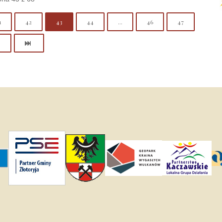
1
42
43
44
...
46
47