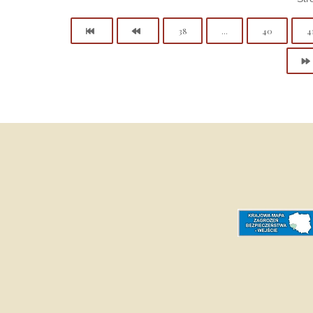
38
...
40
4