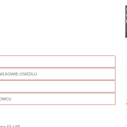
WILKOWIE-OSIEDLU
TOWCU
ona 43 z 68