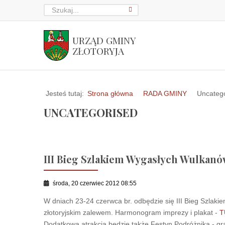
URZĄD GMINY
ZŁOTORYJA
Jesteś tutaj:
Strona główna
RADA GMINY
Uncateg
UNCATEGORISED
III Bieg Szlakiem Wygasłych Wulkan
środa, 20 czerwiec 2012 08:55
W dniach 23-24 czerwca br. odbędzie się III Bieg Szlak
złotoryjskim zalewem. Harmonogram imprezy i plakat -
T
Dodatkową atrakcją będzie także Festyn Podróżnika - gra 