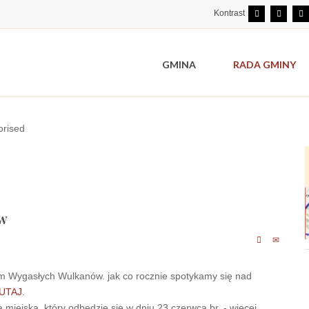
Kontrast
GMINA
RADA GMINY
orised
ów
iem Wygasłych Wulkanów. jak co rocznie spotykamy się nad
UTAJ
.
miejska, który odbędzie się w dniu 23 czerwca br. - więcej