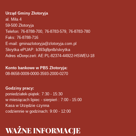
Urząd Gminy Złotoryja
al. Miła 4
59-500
Złotoryja
Telefon
: 76-8788-700, 76-8783-579, 76-8783-780
Faks
: 76-8788-716
E-mail: gminazlotoryja@zlotoryja.com.pl
Skrytka ePUAP: b393q8pnlb/skrytka
Adres eDoręczeń: AE:PL-82374-44922-HSWEU-18
Konto bankowe w PBS Złotoryja:
08-8658-0009-0000-3593-2000-0270
Godziny pracy:
poniedziałek-piątek: 7:30 - 15:30
w miesiącach lipiec - sierpień : 7:00 - 15:00
Kasa w Urzędzie czynna
codziennie w godzinach: 9:00 - 12:00
WAŻNE
INFORMACJE