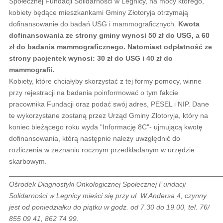
Społecznej Fundacji Solidarności w Legnicy, na mocy którego,
kobiety będące mieszkankami Gminy Złotoryja otrzymają
dofinansowanie do badań USG i mammograficznych.
Kwota
dofinansowania ze strony gminy wynosi 50 zł do USG, a 60
zł do badania mammograficznego. Natomiast odpłatność ze
strony pacjentek wynosi: 30 zł do USG i 40 zł do
mammografii.
Kobiety, które chciałyby skorzystać z tej formy pomocy, winne
przy rejestracji na badania poinformować o tym fakcie
pracownika Fundacji oraz podać swój adres, PESEL i NIP. Dane
te wykorzystane zostaną przez Urząd Gminy Złotoryja, który na
koniec bieżącego roku wyda "Informację 8C"- ujmującą kwotę
dofinansowania, którą następnie należy uwzględnić do
rozliczenia w zeznaniu rocznym przedkładanym w urzędzie
skarbowym.
_____________________________________________________
Ośrodek Diagnostyki Onkologicznej Społecznej Fundacji
Solidarności w Legnicy mieści się przy ul. W.Andersa 4, czynny
jest od poniedziałku do piątku w godz. od 7.30 do 19.00, tel. 76/
855 09 41, 862 74 99.