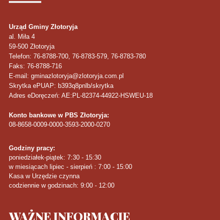
Urząd Gminy Złotoryja
al. Miła 4
59-500
Złotoryja
Telefon
: 76-8788-700, 76-8783-579, 76-8783-780
Faks
: 76-8788-716
E-mail: gminazlotoryja@zlotoryja.com.pl
Skrytka ePUAP: b393q8pnlb/skrytka
Adres eDoręczeń: AE:PL-82374-44922-HSWEU-18
Konto bankowe w PBS Złotoryja:
08-8658-0009-0000-3593-2000-0270
Godziny pracy:
poniedziałek-piątek: 7:30 - 15:30
w miesiącach lipiec - sierpień : 7:00 - 15:00
Kasa w Urzędzie czynna
codziennie w godzinach: 9:00 - 12:00
WAŻNE
INFORMACJE