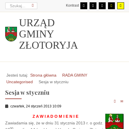
Kontrast
URZĄD
GMINY
ZŁOTORYJA
Jesteś tutaj:
Strona główna
RADA GMINY
Uncategorised
Sesja w styczniu
Sesja w styczniu
czwartek, 24 styczeń 2013 10:09
Z A W I A D O M I E N I E
Zawiadamia się, że w dniu 31 stycznia 2013 r. o godz.
00