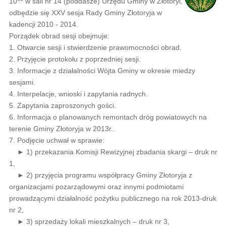
10
w sali nr 14 (poddasze) Urzędu Gminy w Złotoryi,
odbędzie się XXV sesja Rady Gminy Złotoryja w
kadencji 2010 - 2014.
Porządek obrad sesji obejmuje:
1. Otwarcie sesji i stwierdzenie prawomocności obrad.
2. Przyjęcie protokołu z poprzedniej sesji.
3. Informacje z działalności Wójta Gminy w okresie miedzy
sesjami.
4. Interpelacje, wnioski i zapytania radnych.
5. Zapytania zaproszonych gości.
6. Informacja o planowanych remontach dróg powiatowych na
terenie Gminy Złotoryja w 2013r..
7. Podjęcie uchwał w sprawie:
► 1) przekazania Komisji Rewizyjnej zbadania skargi – druk nr
1,
► 2) przyjęcia programu współpracy Gminy Złotoryja z
organizacjami pozarządowymi oraz innymi podmiotami
prowadzącymi działalność pożytku publicznego na rok 2013-druk
nr 2,
► 3) sprzedaży lokali mieszkalnych – druk nr 3,