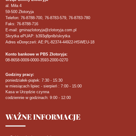
al. Miła 4
59-500
Złotoryja
Telefon
: 76-8788-700, 76-8783-579, 76-8783-780
Faks
: 76-8788-716
E-mail: gminazlotoryja@zlotoryja.com.pl
Skrytka ePUAP: b393q8pnlb/skrytka
Adres eDoręczeń: AE:PL-82374-44922-HSWEU-18
Konto bankowe w PBS Złotoryja:
08-8658-0009-0000-3593-2000-0270
Godziny pracy:
poniedziałek-piątek: 7:30 - 15:30
w miesiącach lipiec - sierpień : 7:00 - 15:00
Kasa w Urzędzie czynna
codziennie w godzinach: 9:00 - 12:00
WAŻNE
INFORMACJE