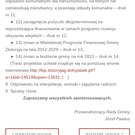
odpadami komunalnymi dla nieruchomości, na których nie
zamieszkują mieszkańcy, a powstają odpady komunalne – druk
nr 11,
► 12) zaciągnięcia pożyczki długoterminowej na
wyprzedzające finansowanie w ramach programu rozwoju
obszarów wiejskich – druk nr 12,
► 13) zmian w Wieloletniej Prognozie Finansowej Gminy
Złotoryja na lata 2012-2029 – druk nr 13,,
► 14) zmian w budżecie gminy na rok 2013 – druk nr 14.
(Treść projektów uchwał znajduje się na poniższej stronie
internetowej
http://bip.zlotoryjag.dolnyslask.pl/?
a=1&id=14519&open=13631
)
8. Odpowiedzi na interpelacje, wnioski i zapytania radnych.
9. Sprawy różne.
Zapraszamy wszystkich zainteresowanych.
Przewodniczący Rady Gminy
Józef Pawlus
POPRZEDNI ARTYKUŁ
NASTĘPNY ARTYKUŁ