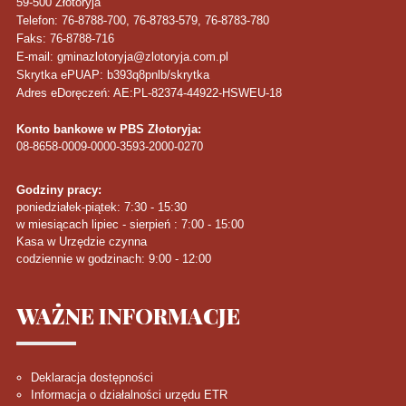
59-500
Złotoryja
Telefon
: 76-8788-700, 76-8783-579, 76-8783-780
Faks
: 76-8788-716
E-mail: gminazlotoryja@zlotoryja.com.pl
Skrytka ePUAP: b393q8pnlb/skrytka
Adres eDoręczeń: AE:PL-82374-44922-HSWEU-18
Konto bankowe w PBS Złotoryja:
08-8658-0009-0000-3593-2000-0270
Godziny pracy:
poniedziałek-piątek: 7:30 - 15:30
w miesiącach lipiec - sierpień : 7:00 - 15:00
Kasa w Urzędzie czynna
codziennie w godzinach: 9:00 - 12:00
WAŻNE
INFORMACJE
Deklaracja dostępności
Informacja o działalności urzędu ETR