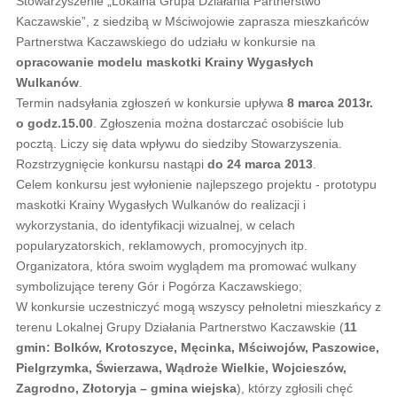
Stowarzyszenie „Lokalna Grupa Działania Partnerstwo
Kaczawskie”, z siedzibą w Mściwojowie zaprasza mieszkańców
Partnerstwa Kaczawskiego do udziału w konkursie na
opracowanie modelu maskotki Krainy Wygasłych
Wulkanów
.
Termin nadsyłania zgłoszeń w konkursie upływa
8 marca 2013r.
o godz.15.00
. Zgłoszenia można dostarczać osobiście lub
pocztą. Liczy się data wpływu do siedziby Stowarzyszenia.
Rozstrzygnięcie konkursu nastąpi
do 24 marca 2013
.
Celem konkursu jest wyłonienie najlepszego projektu - prototypu
maskotki Krainy Wygasłych Wulkanów do realizacji i
wykorzystania, do identyfikacji wizualnej, w celach
popularyzatorskich, reklamowych, promocyjnych itp.
Organizatora, która swoim wyglądem ma promować wulkany
symbolizujące tereny Gór i Pogórza Kaczawskiego;
W konkursie uczestniczyć mogą wszyscy pełnoletni mieszkańcy z
terenu Lokalnej Grupy Działania Partnerstwo Kaczawskie (
11
gmin: Bolków, Krotoszyce, Męcinka, Mściwojów, Paszowice,
Pielgrzymka, Świerzawa, Wądroże Wielkie, Wojcieszów,
Zagrodno, Złotoryja – gmina wiejska
), którzy zgłosili chęć