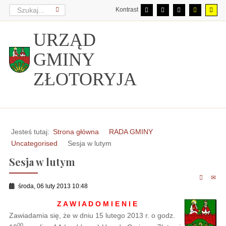
Kontrast
URZĄD
GMINY
ZŁOTORYJA
Jesteś tutaj:
Strona główna
RADA GMINY
Uncategorised
Sesja w lutym
Sesja w lutym
środa, 06 luty 2013 10:48
Z A W I A D O M I E N I E
Zawiadamia się, że w dniu 15 lutego 2013 r. o godz.
00