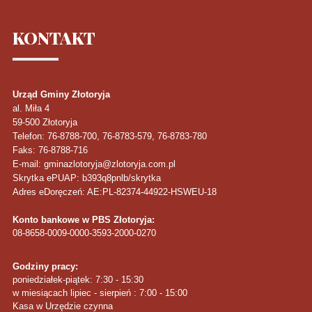
KONTAKT
Urząd Gminy Złotoryja
al. Miła 4
59-500
Złotoryja
Telefon
: 76-8788-700, 76-8783-579, 76-8783-780
Faks
: 76-8788-716
E-mail: gminazlotoryja@zlotoryja.com.pl
Skrytka ePUAP: b393q8pnlb/skrytka
Adres eDoręczeń: AE:PL-82374-44922-HSWEU-18
Konto bankowe w PBS Złotoryja:
08-8658-0009-0000-3593-2000-0270
Godziny pracy:
poniedziałek-piątek: 7:30 - 15:30
w miesiącach lipiec - sierpień : 7:00 - 15:00
Kasa w Urzędzie czynna