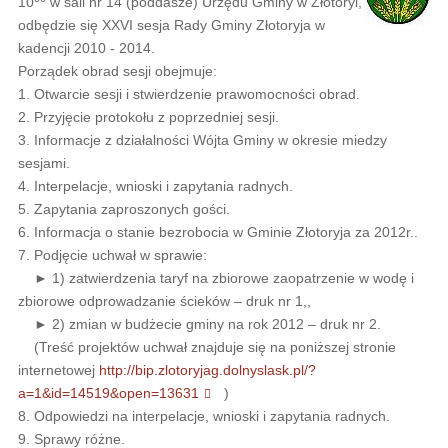
10
w sali nr 14 (poddasze) Urzędu Gminy w Złotoryi,
odbędzie się XXVI sesja Rady Gminy Złotoryja w
kadencji 2010 - 2014.
Porządek obrad sesji obejmuje:
1. Otwarcie sesji i stwierdzenie prawomocności obrad.
2. Przyjęcie protokołu z poprzedniej sesji.
3. Informacje z działalności Wójta Gminy w okresie miedzy
sesjami.
4. Interpelacje, wnioski i zapytania radnych.
5. Zapytania zaproszonych gości.
6. Informacja o stanie bezrobocia w Gminie Złotoryja za 2012r..
7. Podjęcie uchwał w sprawie:
► 1) zatwierdzenia taryf na zbiorowe zaopatrzenie w wodę i
zbiorowe odprowadzanie ścieków – druk nr 1,,
► 2) zmian w budżecie gminy na rok 2012 – druk nr 2.
(Treść projektów uchwał znajduje się na poniższej stronie
internetowej
http://bip.zlotoryjag.dolnyslask.pl/?
a=1&id=14519&open=13631
)
8. Odpowiedzi na interpelacje, wnioski i zapytania radnych.
9. Sprawy różne.