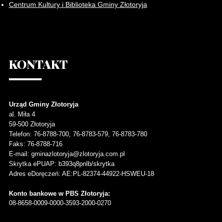
Centrum Kultury i Biblioteka Gminy Złotoryja
KONTAKT
Urząd Gminy Złotoryja
al. Miła 4
59-500
Złotoryja
Telefon
: 76-8788-700, 76-8783-579, 76-8783-780
Faks
: 76-8788-716
E-mail: gminazlotoryja@zlotoryja.com.pl
Skrytka ePUAP: b393q8pnlb/skrytka
Adres eDoręczeń: AE:PL-82374-44922-HSWEU-18
Konto bankowe w PBS Złotoryja:
08-8658-0009-0000-3593-2000-0270