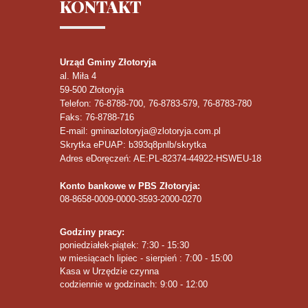
KONTAKT
Urząd Gminy Złotoryja
al. Miła 4
59-500
Złotoryja
Telefon
: 76-8788-700, 76-8783-579, 76-8783-780
Faks
: 76-8788-716
E-mail: gminazlotoryja@zlotoryja.com.pl
Skrytka ePUAP: b393q8pnlb/skrytka
Adres eDoręczeń: AE:PL-82374-44922-HSWEU-18
Konto bankowe w PBS Złotoryja:
08-8658-0009-0000-3593-2000-0270
Godziny pracy:
poniedziałek-piątek: 7:30 - 15:30
w miesiącach lipiec - sierpień : 7:00 - 15:00
Kasa w Urzędzie czynna
codziennie w godzinach: 9:00 - 12:00