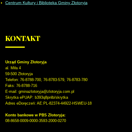
Centrum Kultury i Biblioteka Gminy Złotoryja
KONTAKT
Urząd Gminy Złotoryja
al. Miła 4
59-500
Złotoryja
Telefon
: 76-8788-700, 76-8783-579, 76-8783-780
Faks
: 76-8788-716
E-mail: gminazlotoryja@zlotoryja.com.pl
Skrytka ePUAP: b393q8pnlb/skrytka
Adres eDoręczeń: AE:PL-82374-44922-HSWEU-18
Konto bankowe w PBS Złotoryja:
08-8658-0009-0000-3593-2000-0270