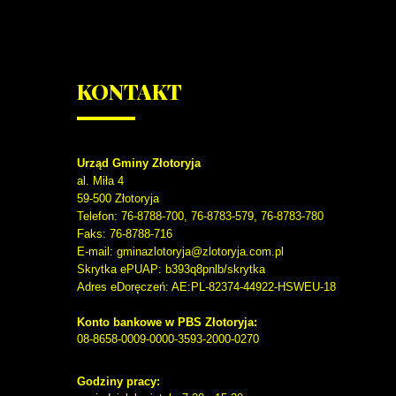
KONTAKT
Urząd Gminy Złotoryja
al. Miła 4
59-500
Złotoryja
Telefon
: 76-8788-700, 76-8783-579, 76-8783-780
Faks
: 76-8788-716
E-mail: gminazlotoryja@zlotoryja.com.pl
Skrytka ePUAP: b393q8pnlb/skrytka
Adres eDoręczeń: AE:PL-82374-44922-HSWEU-18
Konto bankowe w PBS Złotoryja:
08-8658-0009-0000-3593-2000-0270
Godziny pracy: