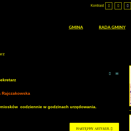
Kontrast
GMINA
RADA GMINY
arz
ekretarz
a Rajczakowska
 wniosków codziennie w godzinach urzędowania.
NASTĘPNY ARTYKUŁ