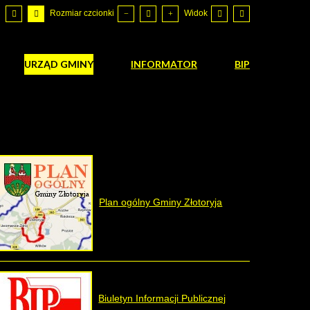
Rozmiar czcionki
Widok
URZĄD GMINY
INFORMATOR
BIP
Plan ogólny Gminy Złotoryja
Biuletyn Informacji Publicznej