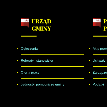
URZĄD
GMINY
Ogłoszenia
Akty pra
Referaty i stanowiska
Uchwały 
Oferty pracy
Zarządze
Jednostki pomocnicze gminy
Podatki