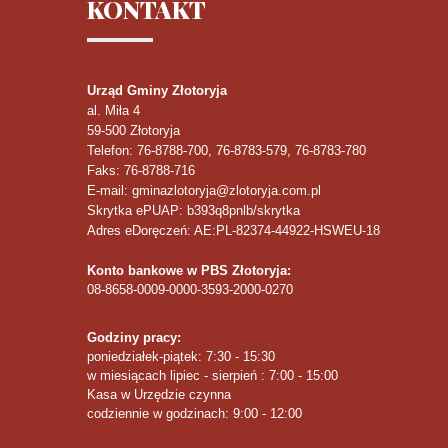
KONTAKT
Urząd Gminy Złotoryja
al. Miła 4
59-500
Złotoryja
Telefon
: 76-8788-700, 76-8783-579, 76-8783-780
Faks
: 76-8788-716
E-mail: gminazlotoryja@zlotoryja.com.pl
Skrytka ePUAP: b393q8pnlb/skrytka
Adres eDoręczeń: AE:PL-82374-44922-HSWEU-18
Konto bankowe w PBS Złotoryja:
08-8658-0009-0000-3593-2000-0270
Godziny pracy:
poniedziałek-piątek: 7:30 - 15:30
w miesiącach lipiec - sierpień : 7:00 - 15:00
Kasa w Urzędzie czynna
codziennie w godzinach: 9:00 - 12:00