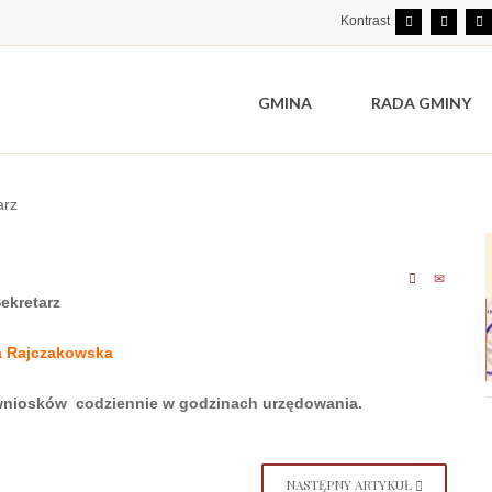
Kontrast
GMINA
RADA GMINY
arz
ekretarz
a Rajczakowska
 wniosków codziennie w godzinach urzędowania.
NASTĘPNY ARTYKUŁ